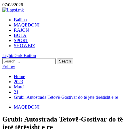
Skip
07/08/2026
to
content
Primary
Ballina
Menu
MAQEDONI
RAJON
BOTA
SPORT
SHOWBIZ
Light/Dark Button
Search
for:
Follow
Home
2023
March
21
Grubi: Autostrada Tetovë-Gostivar do të jetë tërësisht e re
MAQEDONI
Grubi: Autostrada Tetovë-Gostivar do të
jetë tërësisht e re