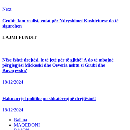
Next
Next
post:
Grubi: Jam realist, votat për Ndryshimet Kushtetuese do të
sigurohen
LAJMI FUNDIT
Nëse është drejtësi, le të jetë për të gjithë! A do të mbajnë
përgjegjësi Mickoski dhe Qeveria ashtu si Grubi dhe
Kovaçevski?
18/12/2024
Hakmarrjet politike po shkatërrojnë drejtësinë!
18/12/2024
Ballina
MAQEDONI