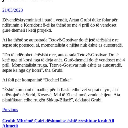
21/03/2023
Zëvendëskryeministri i parë i vendit, Artan Grubi duke folur për
ndërtimin e Korridorit 8-të ka thënë se më 4 prill do të vendoset
gurë-themeli i këtij projekti.
Ai ka thënë se autostrada Tetovë-Gostivar do të jetë tërësisht e re
sepse siç potencoi ai, momentalisht e njëjta nuk është as autostradë.
“Do të ndërtohet tërësisht e re, autostrada Tetovë-Gostivar. Do të
ketë nga tri korsi nga të dyja anët. Gurë-themeli do të vendoset më 4
prill. Momentalisht rruga, Tetovë-Gostivar nuk është as autostradë,
sepse ka nga dy korsi”, tha Grubi.
Ai foli për kompaninë “Bechtel Enka”.
“Është kompani e madhe, për ta flasin edhe vet veprat e tyre, ata
ndërtojnë në Serbi, Kosovë, Mal të Zi e shumë vende të tjera. Ata
planifikuan edhe rrugën Shkup-Bllacë”, deklaroi Grubi.
Continue
Previous
Previous
post:
Reading
Grubi: Mbrëmë Çairi dëshmoi se është rreshtuar krah Ali
Ahmetit