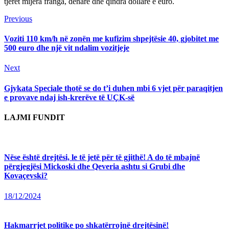
tjerët mijëra franga, denarë dhe qindra dollarë e euro.
Continue
Previous
Previous
post:
Reading
Voziti 110 km/h në zonën me kufizim shpejtësie 40, gjobitet me
500 euro dhe një vit ndalim vozitjeje
Next
Next
post:
Gjykata Speciale thotë se do t’i duhen mbi 6 vjet për paraqitjen
e provave ndaj ish-krerëve të UÇK-së
LAJMI FUNDIT
Nëse është drejtësi, le të jetë për të gjithë! A do të mbajnë
përgjegjësi Mickoski dhe Qeveria ashtu si Grubi dhe
Kovaçevski?
18/12/2024
Hakmarrjet politike po shkatërrojnë drejtësinë!