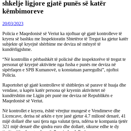
shkelje ligjore gjatë punës së katër
këmbimoreve
20/03/2023
Policia e Maqedonisë së Veriut ka njoftuar që gjatë kontrolleve të
kryera së bashku me Inspektoratin Shtetëror të Tregut ka gjetur katër
subjekte që kryejnë shërbime me deviza në mënyrë të
kundërligjshme.
“Në kontrollin e përbashkët të policisë dhe inspektorëve të tregut te
personat që kryejnë aktivitete nga fusha e punës me deviza në
sipërfaqen e SPB Kumanovë, u konstatuan parregullsi”, njoftoi
Policia.
Raportohet që gjatë kontrolleve të shitblerjes së parave të huaja dhe
vendase, u kapën katër persona që kryenin aktivitetet në
kundërshtim me Ligjin për punë me deviza në Republikën e
Maqedonisë së Veriut.
Në kontrollet e kryera, është vërejtur mungesë e Vendimeve dhe
Licencave, derisa në arkën e tyre janë gjetur 4.7 milionë denarë, 41
mijë dollarë dhe sasi tjera nga valutat tjera, ndërsa te kompania tjetër
321 mijë denarë dhe qindra euro dhe dollarë, sikurse edhe te dy