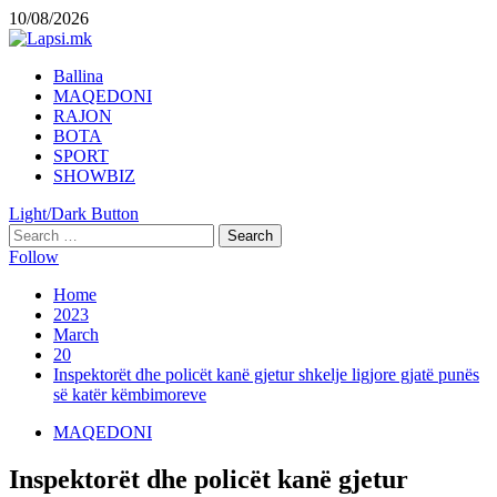
Skip
10/08/2026
to
content
Primary
Ballina
Menu
MAQEDONI
RAJON
BOTA
SPORT
SHOWBIZ
Light/Dark Button
Search
for:
Follow
Home
2023
March
20
Inspektorët dhe policët kanë gjetur shkelje ligjore gjatë punës
së katër këmbimoreve
MAQEDONI
Inspektorët dhe policët kanë gjetur