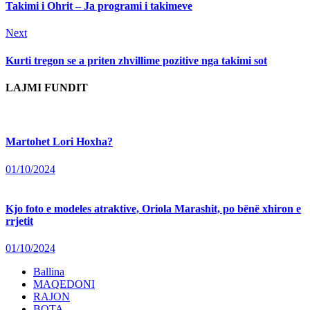
Takimi i Ohrit – Ja programi i takimeve
Next
Next
post:
Kurti tregon se a priten zhvillime pozitive nga takimi sot
LAJMI FUNDIT
Martohet Lori Hoxha?
01/10/2024
Kjo foto e modeles atraktive, Oriola Marashit, po bënë xhiron e
rrjetit
01/10/2024
Ballina
MAQEDONI
RAJON
BOTA