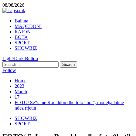
Skip
08/08/2026
to
content
Primary
Ballina
Menu
MAQEDONI
RAJON
BOTA
SPORT
SHOWBIZ
Light/Dark Button
Search
for:
Follow
Home
2023
March
17
FOTO/ Se*s me Ronaldon dhe foto “hot”, modelja latine
ndez rrjetin
SHOWBIZ
SPORT