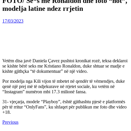
FOTO/ Se*s me Ronaldon dhe foto “hot”,
modelja latine ndez rrjetin
17/03/2023
Vetëm disa javë Daniela Çavez pushtoi kronikat rozë, teksa deklaroi
se kishte bërë seks me Kristiano Ronaldon, duke shtuar se madje e
kishte gjithçka “të dokumentuar” në një video.
Por modelja nga Kili vijon të mbetet në qendër të vëmendjes, duke
qenë një prej më të ndjekurave në rrjetet sociale, ku vetëm në
“Instagram” numëron mbi 17.3 milionë fansa.
31- vjeçarja, modele “Playboy”, është gjithashtu pjesë e platformës
për të rritur “OnlyFans”, ku shfaqet për publikun me foto dhe video
+18.
Continue
Previous
Previous
post:
Reading