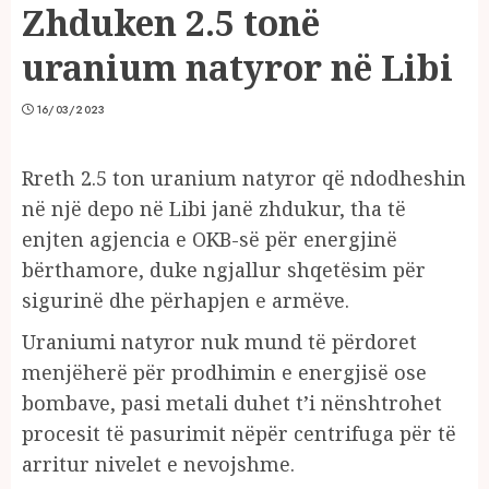
Zhduken 2.5 tonë
uranium natyror në Libi
16/03/2023
Rreth 2.5 ton uranium natyror që ndodheshin
në një depo në Libi janë zhdukur, tha të
enjten agjencia e OKB-së për energjinë
bërthamore, duke ngjallur shqetësim për
sigurinë dhe përhapjen e armëve.
Uraniumi natyror nuk mund të përdoret
menjëherë për prodhimin e energjisë ose
bombave, pasi metali duhet t’i nënshtrohet
procesit të pasurimit nëpër centrifuga për të
arritur nivelet e nevojshme.