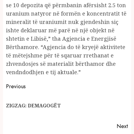
se 10 depozita që përmbanin afërsisht 2.5 ton
uranium natyror në formën e koncentratit të
mineralit të uraniumit nuk gjendeshin siç
ishte deklaruar më parë në një objekt në
shtetin e Libisë,” tha Agjencia e Energjisë
Bërthamore. “Agjencia do të kryejë aktivitete
të mëtejshme për të sqaruar rrethanat e
zhvendosjes së materialit bërthamor dhe
vendndodhjen e tij aktuale.”
Continue
Previous
Reading
Pr
ZIGZAG: DEMAGOGËT
po
Next