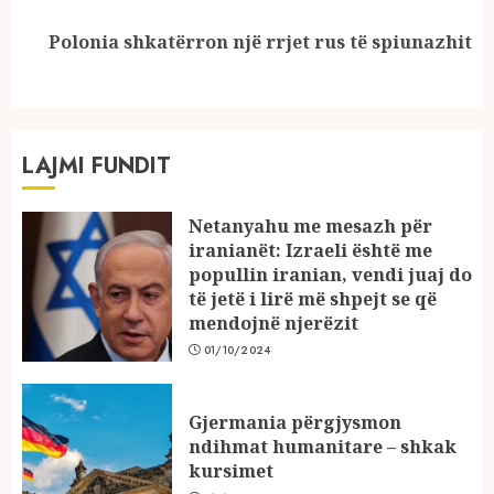
Next
Polonia shkatërron një rrjet rus të spiunazhit
post:
LAJMI FUNDIT
Netanyahu me mesazh për
iranianët: Izraeli është me
popullin iranian, vendi juaj do
të jetë i lirë më shpejt se që
mendojnë njerëzit
01/10/2024
Gjermania përgjysmon
ndihmat humanitare – shkak
kursimet