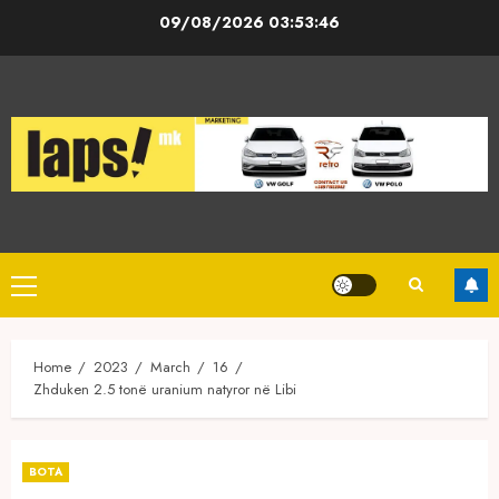
Skip
09/08/2026
03:53:46
to
content
Primary
Menu
Home
2023
March
16
Zhduken 2.5 tonë uranium natyror në Libi
BOTA