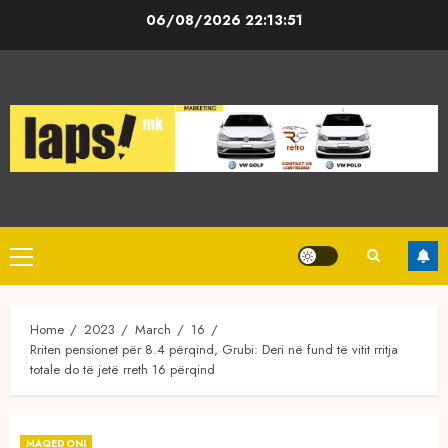
Skip
06/08/2026
22:13:51
to
content
Primary
Menu
Home
2023
March
16
Rriten pensionet për 8.4 përqind, Grubi: Deri në fund të vitit rritja
totale do të jetë rreth 16 përqind
MAQEDONI