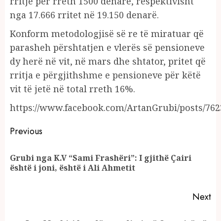
rritje për rreth 1500 denarë, respektivisht
nga 17.666 rritet në 19.150 denarë.
Konform metodologjisë së re të miratuar që
parasheh përshtatjen e vlerës së pensioneve
dy herë në vit, në mars dhe shtator, pritet që
rritja e përgjithshme e pensioneve për këtë
vit të jetë në total rreth 16%.
https://www.facebook.com/ArtanGrubi/posts/76
Continue
Previous
Reading
Grubi nga K.V “Sami Frashëri”: I gjithë Çairi
Pr
është i joni, është i Ali Ahmetit
po
Next