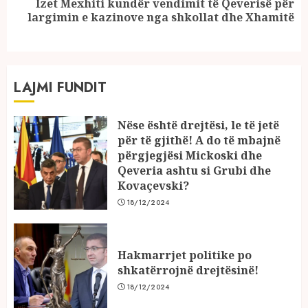
Izet Mexhiti kundër vendimit të Qeverisë për
Next
largimin e kazinove nga shkollat dhe Xhamitë
post:
LAJMI FUNDIT
Nëse është drejtësi, le të jetë
për të gjithë! A do të mbajnë
përgjegjësi Mickoski dhe
Qeveria ashtu si Grubi dhe
Kovaçevski?
18/12/2024
Hakmarrjet politike po
shkatërrojnë drejtësinë!
18/12/2024