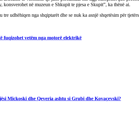
, konsverohet në muzeun e Shkupit te pjesa e Skupit”, ka thënë ai.
ru tre udhëhiqen nga shqiptarët dhe se nuk ka asnjë shqetësim për tjetërs
ë fuqizohet vetëm nga motorë elektrikë
jegjësi Mickoski dhe Qeveria ashtu si Grubi dhe Kovaçevski?