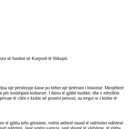
etura së fundmi në Karposh të Shkupit.
jua një përshtypje kinse po bëhet një tjetërsim i historisë. Menjëherë
për trashëgimi kulturore. I thirra të gjithë bashkë, dhe e mbyllëm
te të cilën e kishte në pronësi personi, na tregoi se i kishte të
ryhen të gjitha këto gërmime, vetëm atëherë mund të ndërtohet ndërtesë
durë ndërtimi. Janë vetëm varreza, janë shumë të vlefshme, të gjitha