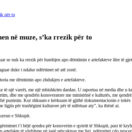
ik për to
hen në muze, s’ka rrezik për to
ar se nuk ka rrezik për humbjen apo dëmtimin e artefakteve ilire të gj
eaguar duke i ndalur ndërtimet në atë zonë.
historia me dëmtimin apo zhdukjen e artefakteve.
ke të një varrëi, me një mbishkrim dardan. U raportua në media dhe u kri
ërtim, dhe me qendrën konsveratore me ministrinë e kulturës, me qendrën 
ë punimin. Kur shkuam e kërkuam të gjithë dokumentacionin e tokës priva
e ligjin për trashëgimi kulturore për të ndërtuar aty”, ka thënë ai.
Muzeun e Shkupit.
het gërmimet t’i bëjë qendra për konsverim e qytetit të Shkupit, pasi të k
n artefakte të vlefshme që janë përcaktuar me ligj, ndërpritet çdo proce