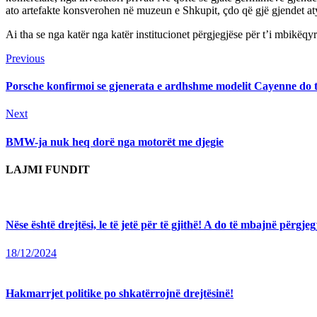
ato artefakte konsverohen në muzeun e Shkupit, çdo që gjë gjendet aty
Ai tha se nga katër nga katër institucionet përgjegjëse për t’i mbikëqy
Continue
Previous
Previous
post:
Reading
Porsche konfirmoi se gjenerata e ardhshme modelit Cayenne do t
Next
Next
post:
BMW-ja nuk heq dorë nga motorët me djegie
LAJMI FUNDIT
Nëse është drejtësi, le të jetë për të gjithë! A do të mbajnë përg
18/12/2024
Hakmarrjet politike po shkatërrojnë drejtësinë!