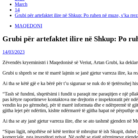
March
14
Grubi për artefaktet ilire në Shkup: Po ruhen në muze, s’ka rrez
MAQEDONI
Grubi për artefaktet ilire në Shkup: Po ru
14/03/2023
Zëvendës kryeministri i Maqedonisë së Veriut, Artan Grubi, ka deklaru
Grubi u shpreh se me të marrë lajmin se janë gjetur varreza ilire, ka r
Ai tha se këtë gjë e ka bërë për t’u siguruar se nuk do të tjetërsohej 
“Tash së fundmi, shqetësimi i fundit u paraqit me paraqitjen e një plla
pas këtyre raportimeve kontaktova me drejtorin e inspektoratit për nd
vendin ku po gërmohej, për të marrë informata dhe e ndërpremë të gjith
gjitha lejet për ndërtim, kishte ndërmarrë të gjitha hapat në përputhje m
Ai tha se aty janë gjetur varreza ilire, dhe se ato tashmë gjenden në 
“Sipas ligjit, nëqoftëse në këtë territor të mbrojtur të ish Skupit, du
komerciale, nga investitori privat. Në qoftë se gjatë gërmimeve gjende