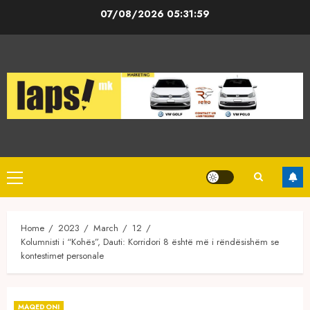
Skip
07/08/2026
05:32:00
to
content
Primary
Menu
Home
2023
March
12
Kolumnisti i “Kohës”, Dauti: Korridori 8 është më i rëndësishëm se
kontestimet personale
MAQEDONI