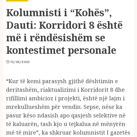
Kolumnisti i “Kohës”,
Dauti: Korridori 8 është
më i rëndësishëm se
kontestimet personale
12/03/2023
“Kur të kemi parasysh gjithë dështimin e
deritashëm, riaktualizimi i Korridorit 8 dhe
rifillimi ambicioz i projekti, është një lajm i
mrekullueshëm për vendin. Sepse, nëse ka
pasur këso ndasish apo qasjesh selektive në
të kaluarën, tash kjo u tejkalua në mënyrën
më të mire”, ka shkruar kolumnistit I gazetës