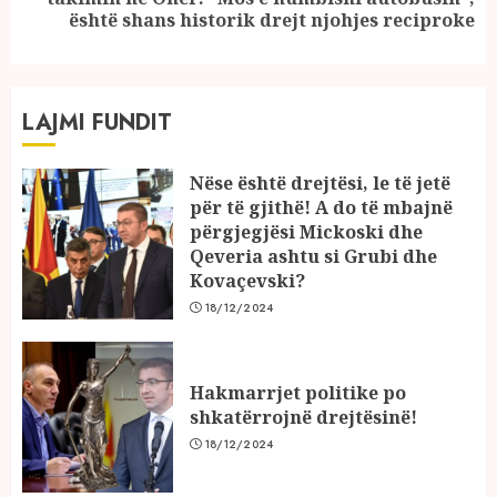
post:
është shans historik drejt njohjes reciproke
LAJMI FUNDIT
Nëse është drejtësi, le të jetë
për të gjithë! A do të mbajnë
përgjegjësi Mickoski dhe
Qeveria ashtu si Grubi dhe
Kovaçevski?
18/12/2024
Hakmarrjet politike po
shkatërrojnë drejtësinë!
18/12/2024