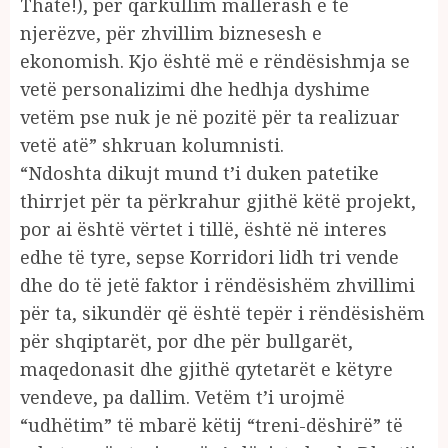
Thatë!), për qarkullim mallërash e të
njerëzve, për zhvillim biznesesh e
ekonomish. Kjo është më e rëndësishmja se
vetë personalizimi dhe hedhja dyshime
vetëm pse nuk je në pozitë për ta realizuar
vetë atë” shkruan kolumnisti.
“Ndoshta dikujt mund t’i duken patetike
thirrjet për ta përkrahur gjithë këtë projekt,
por ai është vërtet i tillë, është në interes
edhe të tyre, sepse Korridori lidh tri vende
dhe do të jetë faktor i rëndësishëm zhvillimi
për ta, sikundër që është tepër i rëndësishëm
për shqiptarët, por dhe për bullgarët,
maqedonasit dhe gjithë qytetarët e këtyre
vendeve, pa dallim. Vetëm t’i urojmë
“udhëtim” të mbarë këtij “treni-dëshirë” të