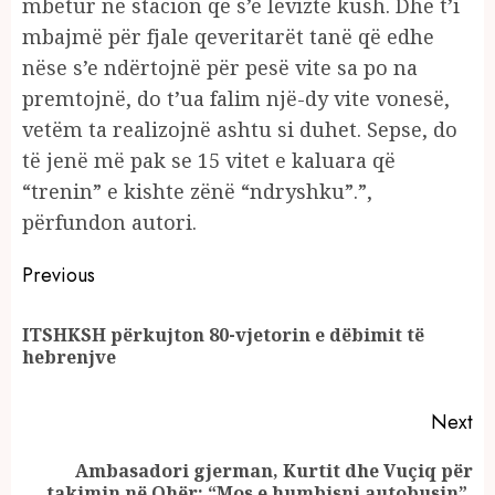
mbetur në stacion që s’e lëvizte kush. Dhe t’i
mbajmë për fjale qeveritarët tanë që edhe
nëse s’e ndërtojnë për pesë vite sa po na
premtojnë, do t’ua falim një-dy vite vonesë,
vetëm ta realizojnë ashtu si duhet. Sepse, do
të jenë më pak se 15 vitet e kaluara që
“trenin” e kishte zënë “ndryshku”.”,
përfundon autori.
Continue
Previous
Reading
ITSHKSH përkujton 80-vjetorin e dëbimit të
Pr
hebrenjve
po
Next
Ambasadori gjerman, Kurtit dhe Vuçiq për
Next
takimin në Ohër: “Mos e humbisni autobusin”,