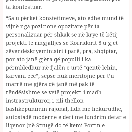
ta kontestuar.
“Sa u përket konstetimeve, ato edhe mund të
vijnë nga pozicione opozitare për ta
personalizuar për shkak se në krye të këtij
projekti të ringjalljes së Korridorit 8 u gjet
zëvendëskryeministri i parë, pra, shqiptar,
por ato janë gjëra që populli i ka
përmbledhur në fjalën e urtë “qentë lehin,
karvani ecë”, sepse nuk meritojnë për t’u
marrë me gjëra që janë më pak të
rëndësishme se vetë projekti i madh
instrastrukturor, i cili thellon
bashkëpunimin rajonal, lidh me hekurudhë,
autostadë moderne e deri me lundrim detar e
liqenor (në Strugë do të kemi Portin e