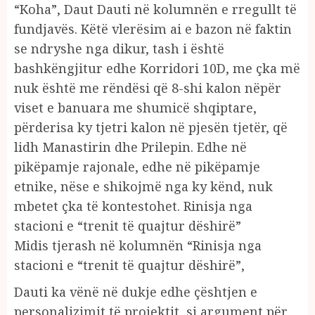
“Koha”, Daut Dauti në kolumnën e rregullt të
fundjavës. Këtë vlerësim ai e bazon në faktin
se ndryshe nga dikur, tash i është
bashkëngjitur edhe Korridori 10D, me çka më
nuk është me rëndësi që 8-shi kalon nëpër
viset e banuara me shumicë shqiptare,
përderisa ky tjetri kalon në pjesën tjetër, që
lidh Manastirin dhe Prilepin. Edhe në
pikëpamje rajonale, edhe në pikëpamje
etnike, nëse e shikojmë nga ky kënd, nuk
mbetet çka të kontestohet. Rinisja nga
stacioni e “trenit të quajtur dëshirë”
Midis tjerash në kolumnën “Rinisja nga
stacioni e “trenit të quajtur dëshirë”,
Dauti ka vënë në dukje edhe çështjen e
personalizimit të projektit, si argument për