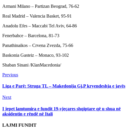
Armani Milano – Partizan Beograd, 76-62
Real Madrid – Valencia Basket, 95-91
Anadolu Efes – Maccabi Tel Aviv, 64-86
Fenerbahce – Barcelona, 81-73
Panathinaikos – Crvena Zvezda, 75-66
Baskonia Gasteiz – Monaco, 93-102
Shaban Sinani /KlanMacedonia/
Continue
Previous
Previous
post:
Reading
Liga e Parë: Struga TL – Makedonija Gj.P kryendeshja e javës
Next
Next
post:
I jepet lamtumira e fundit 19-vjeçares shqiptare që u shua në
aksidentin e rëndë në Itali
LAJMI FUNDIT