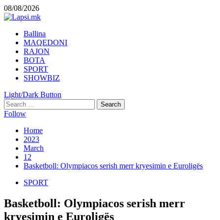
Skip
08/08/2026
to
content
Primary
Ballina
Menu
MAQEDONI
RAJON
BOTA
SPORT
SHOWBIZ
Light/Dark Button
Search
for:
Follow
Home
2023
March
12
Basketboll: Olympiacos serish merr kryesimin e Euroligës
SPORT
Basketboll: Olympiacos serish merr
kryesimin e Euroligës