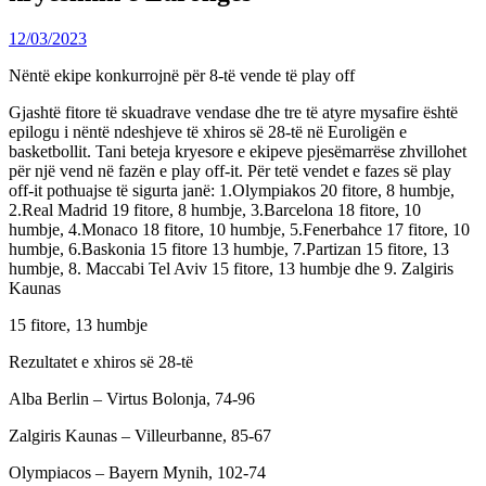
12/03/2023
Nëntë ekipe konkurrojnë për 8-të vende të play off
Gjashtë fitore të skuadrave vendase dhe tre të atyre mysafire është
epilogu i nëntë ndeshjeve të xhiros së 28-të në Euroligën e
basketbollit. Tani beteja kryesore e ekipeve pjesëmarrëse zhvillohet
për një vend në fazën e play off-it. Për tetë vendet e fazes së play
off-it pothuajse të sigurta janë: 1.Olympiakos 20 fitore, 8 humbje,
2.Real Madrid 19 fitore, 8 humbje, 3.Barcelona 18 fitore, 10
humbje, 4.Monaco 18 fitore, 10 humbje, 5.Fenerbahce 17 fitore, 10
humbje, 6.Baskonia 15 fitore 13 humbje, 7.Partizan 15 fitore, 13
humbje, 8. Maccabi Tel Aviv 15 fitore, 13 humbje dhe 9. Zalgiris
Kaunas
15 fitore, 13 humbje
Rezultatet e xhiros së 28-të
Alba Berlin – Virtus Bolonja, 74-96
Zalgiris Kaunas – Villeurbanne, 85-67
Olympiacos – Bayern Mynih, 102-74