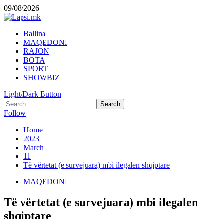
Skip
09/08/2026
to
content
Primary
Ballina
Menu
MAQEDONI
RAJON
BOTA
SPORT
SHOWBIZ
Light/Dark Button
Search
for:
Follow
Home
2023
March
11
Të vërtetat (e survejuara) mbi ilegalen shqiptare
MAQEDONI
Të vërtetat (e survejuara) mbi ilegalen
shqiptare