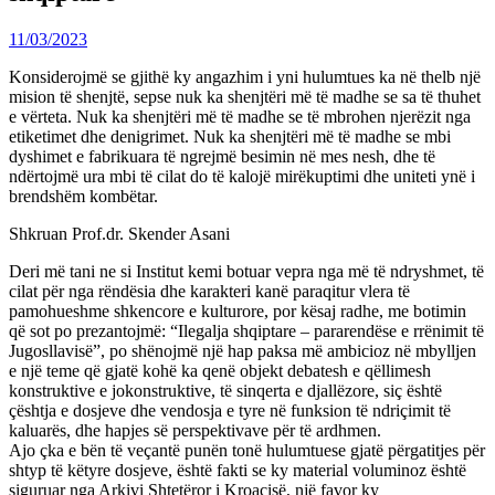
11/03/2023
Konsiderojmë se gjithë ky angazhim i yni hulumtues ka në thelb një
mision të shenjtë, sepse nuk ka shenjtëri më të madhe se sa të thuhet
e vërteta. Nuk ka shenjtëri më të madhe se të mbrohen njerëzit nga
etiketimet dhe denigrimet. Nuk ka shenjtëri më të madhe se mbi
dyshimet e fabrikuara të ngrejmë besimin në mes nesh, dhe të
ndërtojmë ura mbi të cilat do të kalojë mirëkuptimi dhe uniteti ynë i
brendshëm kombëtar.
Shkruan Prof.dr. Skender Asani
Deri më tani ne si Institut kemi botuar vepra nga më të ndryshmet, të
cilat për nga rëndësia dhe karakteri kanë paraqitur vlera të
pamohueshme shkencore e kulturore, por kësaj radhe, me botimin
që sot po prezantojmë: “Ilegalja shqiptare – pararendëse e rrënimit të
Jugosllavisë”, po shënojmë një hap paksa më ambicioz në mbylljen
e një teme që gjatë kohë ka qenë objekt debatesh e qëllimesh
konstruktive e jokonstruktive, të sinqerta e djallëzore, siç është
çështja e dosjeve dhe vendosja e tyre në funksion të ndriçimit të
kaluarës, dhe hapjes së perspektivave për të ardhmen.
Ajo çka e bën të veçantë punën tonë hulumtuese gjatë përgatitjes për
shtyp të këtyre dosjeve, është fakti se ky material voluminoz është
siguruar nga Arkivi Shtetëror i Kroacisë, një favor ky