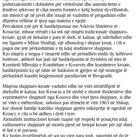
jashtëzakonisht i dobishëm për vërtetësinë dhe autenticitetin e
lëndëve arkivore të cilat morën formën e këtij botimi dyvëllimësh,
me intencë që në javët dhe muajt në vazhdim të përgadisim edhe
dhjetëra vëllime të tjera nga materia e njejtë.
Përcaktimi ynë për të bashkëpunuar me Arkivin Shtetëror të
Kroacisë, mbase rrënjët i ka tek një miqësi tradicionale shqiptaro-
kroate, qysh në dekadat e para të shek. të kaluar, që ndërlidhet edhe
me figurën e Milan Shulfajt, një albanolog i shquar kroat, i cili e
pagoi me jetë përkushtimin e tij ndaj studimeve shqiptare.
Kjo miqësi u tregua e sinqertë edhe në periudhën midis dy luftërave
botërore, atëherë kur pati një bashkëpunim të frytshëm në mes të
Komitetit Mbrojtja e Kombëtare e Kosovës dhe komiteteve kroate,
bashkëpunim ky që ishte në funksion të gjetjes së një strategjie të
përbashkët kundër hegjemonisë pansllaviste të Beogradit.
Miqësia shqiptaro-kroate vazhdoi edhe në vitet nëntëdhjetë të
shekullit të kaluar, kur Kroacia u bë strehë e shumë disidentëve dhe
veprimtarëve shqiptarë nga Kosova dhe viset tjera shqiptare, si dhe
në vitet e mëhershme, sidomos pas tërmetit të vitit 1963 në Shkup,
kur shumë familje katolike shqiptare gjetën mikëpritje të ngrohtë në
Kroaci, e cila u bë atdheu i dytë i tyre.
Aktualisht institucionet kroate ruajnë një respekt të posaçëm ndaj
vullnetarëve shqiptarë që morën pjesë në betejat kroate për një shtet
të lirë e të pavarur.
Ky botim dyvëllimëlsh që sot po vjen para jush, sigurisht që do të