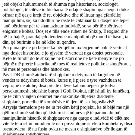
jetë objekt hulumtimesh të shumta nga historianët, sociologët,
politologët, të cilëve iu bie barra të ndajnë shapin nga sheqeri duke
ofruar një qasje krejt të re, objektive dhe të liruar nga çfardëlloj
manipulimi, siç ka ndodhur në raste të caktuaar kur dosjet më tepër
janë përdorur për të shantazhuar individë, se sa për të zbërthyer
enigmat e kohës. Dosjet e tilla ende ruhen në Shkup, Beograd dhe
në Lubajnë, prandaj çdo tendencë manipulimi që mund të hasni, ta
dini që burimin e ka në këto tri qendra.
Pra puna që ne po bëjmë ka për qëllim nxjerrjen në pah të vërtetat
nga dosjet historike, e jo gjysëm të vertetat nga dosjet personale.
Këto të fundit do të shkojnë në histori dhe në këtë mënyrë ne po
bëjmë një prerje historike në mes të realiteteve politike e shoqërore ,
në mes të personales dhe historikes.
Pas LDB shumë atdhetarë shqiptarë u detyruan të largohen në
vendet të ndryshme të botës, kurse një pjesë e tyre vazhduan të
veprojnë në atdhe, disa prej të cilëve kaluan nëpër një kalvar
persekutimesh, siç ishte burgu i Goli Otokut, një ishull ky famëkeq,
në të cilin vuajtën dënimet më drakonike dhjetëra disidentë
shqiptarë, por edhe të kombësive të tjera të ish Jugosllavisë.
Arsyeja themelore pse ne iu rrekëm këtij projekti, ka të bëjë me një
qëllim shumë sublim që kishim si studiues: që të parandalojmë
manipulimin historik të shqiptarëve nga qarqe e individë të cilët me
vite të tëra ishin munduar të na i prezantojnë si vlera kombëtare, disa
pseudovlera, të na fusin pyka në mesin e shqiptarëve për llogari të
shërbimeve antishqiptare.