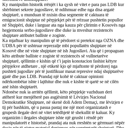
Ky manipulim historik rrënjët i ka qysh në vitet e para pas LDB kur
shërbimet sekrete jugosllave, të ndihmuar edhe nga disa argatë
shqiptarë, u munduan të nxisin disa segmente të caktuara të
emigracionit shqiptar në përpjekjet për të rrëzuar pushtetin popullor
në Shqipëri, duke i larguar ata nga kauza për çlirimin e Kosovës nga
hegjemonia serbo-jugosllave dhe duke ia mveshur rezistencës
shqiptare atributet balliste e zogiste.
Ka mjaftuar ky manipulim që të përdoret si pretekst nga OZNA dhe
UDBA për të ushtruar reprezalje mbi popullatën shqiptare në
Kosovë dhe në viste shqiptare në ish Jugosllavi. Ata që i propaguan
këto atribute balliste e zogiste të rezistencës së vullnetarëve
shqiptarë, qëllimin e kishin që t’i japin konotacion fashist këtyre
përpjekve atdhetare , një etiketë kjo që mjaftonte të përdorej nga
pushteti jugosllav për të justifikuar masat represive ndaj shqiptarëve
gjatë dhe pas LDB. Prandaj një kohë të caktuar opinioni
ndërkombëtar ishte i lajthitur dhe nuk e kishte të qartë se në cilën
anë ishin shqiptarët.
Ndonëse nuk ia arritën qëllimit, këto përpjekje vazhduan deri
atëherë kur menjëherë pas asgjësimit të Lëvizjes Nacional
Demokratike Shqiptare, në skenë doli Adem Demaçi, me lëvizjen e
tij për bashkim, që u pasua pastaj me një mori organizatash e
grupesh ilegale deri në vitet tetëdhjetë të shekullit të kaluar. Ky
organizim i ilegales shqiptare ishte një grusht i rëndë për
manipulatorët e historisë, prandaj ata nuk rreshtën se gërmuari nëpër
dosje për të gjetur material denigrues për veprimtarët shqiptarë. Dhe