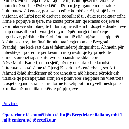
Ahmeti. Mbështetja dhe kurajoja e tij, ishin pjesët më vitale të
motorit që vuri në lëvizje këtë ndërmarrje gjigande me karakter
hulumtues- shkencor, por pse jo edhe kombëtar. Ai, si një lider
vizionar, që luftoi për të drejtat e popullit të tij, duke respektuar edhe
lirinë e popujve të tjerë, më kishte porositur, që krahas dosjeve të
veprimtarëve shqiptarë, të hulumtojmë edhe mbi dosjet e disidentëve
maqedonas dhe mbi vuajtjet e tyre nëpër burgjet famëkeqe
jugosllave, përfshi edhe Goli Otokun, të cilët, njësoj si shqiptarët
kishin pasur synim final lirimin nga hegjemonia e Beogradit.
Prandaj , me këtë rast dua të faleminderoj sinqerisht z. Ahmetin për
mbështejen por edhe për besimin ndaj nesh, që ky projekt të
dimenzionohet sipas kritereve të paanshme shkencore.
Nëse Marin Barleti, në mesjetë, për dy dekada ishte kronist i
luftërave të lavdishme të Gjergj Kastriotit Skenderbetu, sot Ali
Ahmeti është shndërruar në proganosit të një historie përpjekjesh
titanike që përshpejtuan ardhjen e pranverës shqiptare në viset tona.
Dosjet që janë para jush në formë të këtij botimi dyvëllimësh janë
kronika më autentike e këtyre përpjekjeve.
Continue
Previous
Previous
post:
Reading
Operacione të shumëfishta të Rojës Bregdetare italiane, mbi 1
mijë emigrantë të rrezikuar