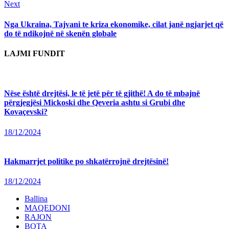
Next
Next
post:
Nga Ukraina, Tajvani te kriza ekonomike, cilat janë ngjarjet që
do të ndikojnë në skenën globale
LAJMI FUNDIT
Nëse është drejtësi, le të jetë për të gjithë! A do të mbajnë
përgjegjësi Mickoski dhe Qeveria ashtu si Grubi dhe
Kovaçevski?
18/12/2024
Hakmarrjet politike po shkatërrojnë drejtësinë!
18/12/2024
Ballina
MAQEDONI
RAJON
BOTA