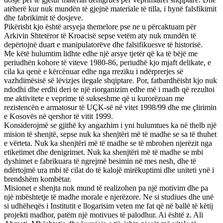
atëherë kur nuk mundën të gjejnë materiale të tilla, i hynë falsfikimit
dhe fabrikimit të dosjeve.
Pikërisht kjo është arsyeja themelore pse ne u përcaktuam për
Arkivin Shtetëror të Kroacisë sepse vetëm aty nuk mundën të
depërtojnë duart e manipulatorëve dhe falsifikuesve të historisë.
Me këtë hulumtim lidhte edhe një arsye tjetër që ka të bëjë me
periudhën kohore të viteve 1980-86, periudhë kjo mjaft delikate, e
cila ka qenë e kërcënuar edhe nga rreziku i ndërprerjes së
vazhdimësisë së lëvizjes ilegale shqiptare. Por, fatbardhëisht kjo nuk
ndodhi dhe erdhi deri te një riorganizim edhe më i madh që rezultoi
me aktivitete e veprime të sukseshme që u kurorëzuan me
rezistencën e armatosur të UÇK-së në vitet 1998/99 dhe me çlirimin
e Kosovës në qershor të vitit 1999.
Konsiderojmë se gjithë ky angazhim i yni hulumtues ka në thelb një
mision të shenjtë, sepse nuk ka shenjtëri më të madhe se sa të thuhet
e vërteta. Nuk ka shenjtëri më të madhe se të mbrohen njerëzit nga
etiketimet dhe denigrimet. Nuk ka shenjtëri më të madhe se mbi
dyshimet e fabrikuara të ngrejmë besimin në mes nesh, dhe të
ndërtojmë ura mbi të cilat do të kalojë mirëkuptimi dhe uniteti ynë i
brendshëm kombëtar.
Misionet e shenjta nuk mund të realizohen pa një motivim dhe pa
një mbështetje të madhe morale e njerëzore. Ne si studiues dhe unë
si udhëheqës i Institutit e llogarisim veten me fat që në ballë të këtij
projekti madhor, patëm një motivues të palodhur. Ai është z. Ali