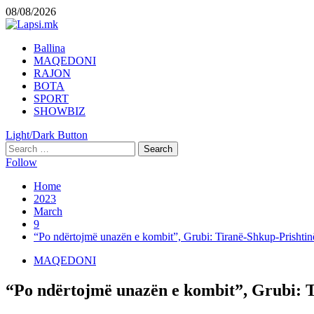
Skip
08/08/2026
to
content
Primary
Ballina
Menu
MAQEDONI
RAJON
BOTA
SPORT
SHOWBIZ
Light/Dark Button
Search
for:
Follow
Home
2023
March
9
“Po ndërtojmë unazën e kombit”, Grubi: Tiranë-Shkup-Prishtin
MAQEDONI
“Po ndërtojmë unazën e kombit”, Grubi: T