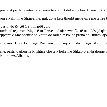
punohet për të ndërtuar një unazë të kombit duke i lidhur Tiranën, Shku
n e kufirit me Shqipërinë, nuk do të ketë thjesht një lëvizje më të lirë t
pas tij do të jetë 1.3 miliardë euro.
më më tepër se lëvizje të mallrave e të njerëzve. Do të mundësojë që nj
hqiptarët e Maqedonisë së Veriut do mund të blejnë prona në Durrës, ap
po të nisë. Do të bëhet nga Prishtina në Shkup autostradë, nga Shkupi në
iranë, pastaj darkën në Prishtinë dhe të kthehet në Shkup brenda shum
ër Euronews Albania.