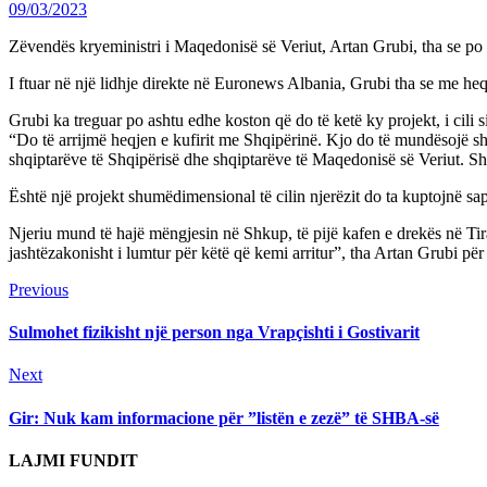
09/03/2023
Zëvendës kryeministri i Maqedonisë së Veriut, Artan Grubi, tha se po 
I ftuar në një lidhje direkte në Euronews Albania, Grubi tha se me heqje
Grubi ka treguar po ashtu edhe koston që do të ketë ky projekt, i cili si
“Do të arrijmë heqjen e kufirit me Shqipërinë. Kjo do të mundësojë shu
shqiptarëve të Shqipërisë dhe shqiptarëve të Maqedonisë së Veriut. S
Është një projekt shumëdimensional të cilin njerëzit do ta kuptojnë sa
Njeriu mund të hajë mëngjesin në Shkup, të pijë kafen e drekës në T
jashtëzakonisht i lumtur për këtë që kemi arritur”, tha Artan Grubi p
Continue
Previous
Previous
post:
Reading
Sulmohet fizikisht një person nga Vrapçishti i Gostivarit
Next
Next
post:
Gir: Nuk kam informacione për ”listën e zezë” të SHBA-së
LAJMI FUNDIT