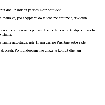
pin dhe Prishtinën përmes Korridorit 8-të.
ë mallrave, por shqiptarët do të jenë më afër me njëri-tjetrin.
erëzit të njihen më tepër, martesat të bëhen më të shpeshta midis
o Tiranë.
 Tiranë autostradë, nga Tirana deri në Prishtinë autostradë.
ë pak orësh. Po mundësojmë një unazë të kombit dhe jam