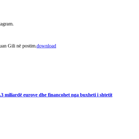
tagram.
uan Gili në postim.
download
.3 miliardë eurove dhe financohet nga buxheti i shtetit