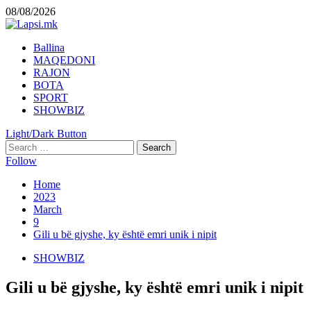
Skip
08/08/2026
to
content
Primary
Ballina
Menu
MAQEDONI
RAJON
BOTA
SPORT
SHOWBIZ
Light/Dark Button
Search
for:
Follow
Home
2023
March
9
Gili u bë gjyshe, ky është emri unik i nipit
SHOWBIZ
Gili u bë gjyshe, ky është emri unik i nipit