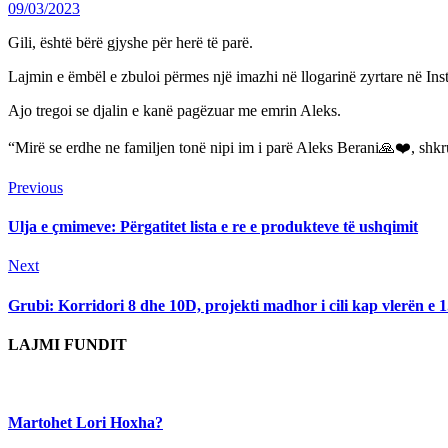
09/03/2023
Gili, është bërë gjyshe për herë të parë.
Lajmin e ëmbël e zbuloi përmes një imazhi në llogarinë zyrtare në Ins
Ajo tregoi se djalin e kanë pagëzuar me emrin Aleks.
“Mirë se erdhe ne familjen tonë nipi im i parë Aleks Berani🙏❤️, shkr
Continue
Previous
Previous
post:
Reading
Ulja e çmimeve: Përgatitet lista e re e produkteve të ushqimit
Next
Next
post:
Grubi: Korridori 8 dhe 10D, projekti madhor i cili kap vlerën e 1
LAJMI FUNDIT
Martohet Lori Hoxha?