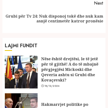
Next
Grubi për Tv 24: Nuk disponoj tokë dhe nuk kam
Next
asnjë centimetër katror pronësie
post:
LAJMI FUNDIT
Nëse është drejtësi, le të jetë
për të gjithë! A do të mbajnë
përgjegjësi Mickoski dhe
Qeveria ashtu si Grubi dhe
Kovaçevski?
18/12/2024
Hakmarrjet politike po