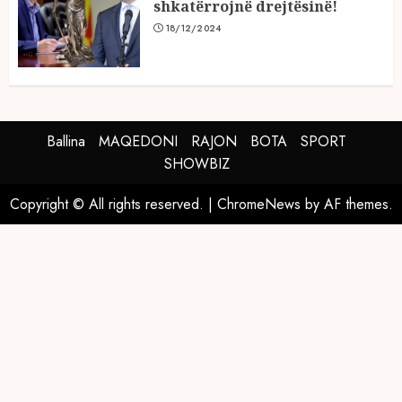
shkatërrojnë drejtësinë!
18/12/2024
Ballina
MAQEDONI
RAJON
BOTA
SPORT
SHOWBIZ
Copyright © All rights reserved.
|
ChromeNews
by AF themes.