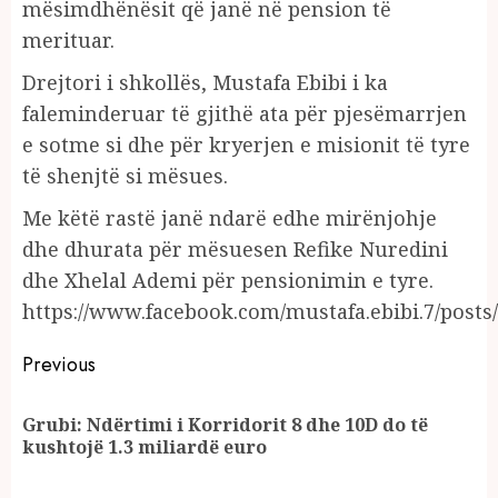
mësimdhënësit që janë në pension të
merituar.
Drejtori i shkollës, Mustafa Ebibi i ka
faleminderuar të gjithë ata për pjesëmarrjen
e sotme si dhe për kryerjen e misionit të tyre
të shenjtë si mësues.
Me këtë rastë janë ndarë edhe mirënjohje
dhe dhurata për mësuesen Refike Nuredini
dhe Xhelal Ademi për pensionimin e tyre.
https://www.facebook.com/mustafa.ebibi.7/post
Continue
Previous
Reading
Grubi: Ndërtimi i Korridorit 8 dhe 10D do të
Pr
kushtojë 1.3 miliardë euro
po