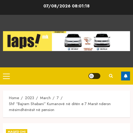
Skip
07/08/2026
08:01:18
to
content
Primary
Menu
Home
2023
March
7
ShF “Bajram Shabani” Kumanovë në ditën e 7 Marsit nderon
mësimdhënësit në pension
MAQEDONI