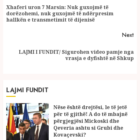
Reading
Xhaferi uron 7 Marsin: Nuk guxojmë të
Pr
dorëzohemi, nuk guxojmë të ndërpresim
po
hallkën e transmetimit të dijenisë
Next
LAJMI I FUNDIT/ Sigurohen video pamje nga
Next
vrasja e dyfishtë në Shkup
post:
LAJMI FUNDIT
Nëse është drejtësi, le të jetë
për të gjithë! A do të mbajnë
përgjegjësi Mickoski dhe
Qeveria ashtu si Grubi dhe
Kovaçevski?