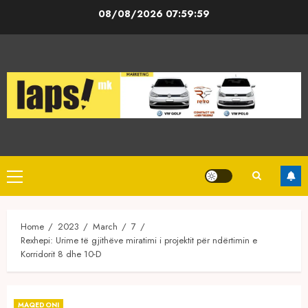
Skip
08/08/2026
07:59:59
to
content
Primary
Menu
Home
2023
March
7
Rexhepi: Urime të gjithëve miratimi i projektit për ndërtimin e
Korridorit 8 dhe 10-D
MAQEDONI