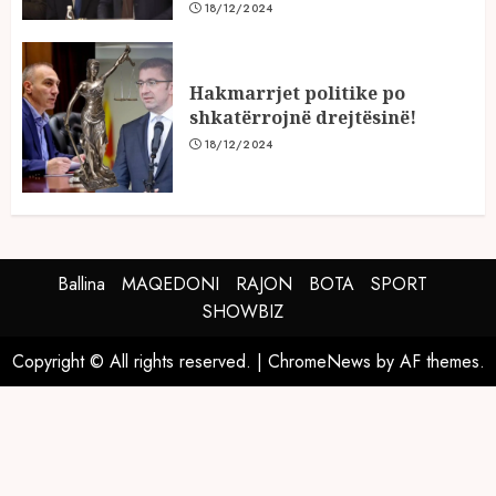
18/12/2024
Hakmarrjet politike po
shkatërrojnë drejtësinë!
18/12/2024
Ballina
MAQEDONI
RAJON
BOTA
SPORT
SHOWBIZ
Copyright © All rights reserved.
|
ChromeNews
by AF themes.