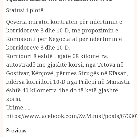
Statusi i plotë:
Qeveria miratoi kontratën për ndërtimin e
korridoreve 8 dhe 10-D, me propozimin e
Komisionit për Negociatat për ndërtimin e
korridoreve 8 dhe 10-D.
Korridori 8 është i gjatë 68 kilometra,
autostradë me gjashtë korsi, nga Tetova në
Gostivar, Kërçovë, përmes Strugës në Kfasan,
ndërsa korridori 10-D nga Prilepi në Manastir
është 40 kilometra dhe do të ketë gjashtë
korsi.
Urime…..
https://www.facebook.com/Zv.Minist/posts/6733
Continue
Previous