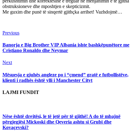
përkushtimin dhe korrektësinë e treguar në mënjanimin e të gjitha
obstruksioneve dhe mposhtjen e skepticizmit.
Me guxim dhe punë të sinqertë gjithçka arrihet! Vazhdojmë…
Continue
Previous
Previous
post:
Reading
Banorja e Big Brother VIP Albania ishte bashkëpunëtore me
Cristiano Ronaldo dhe Neymar
Next
Next
post:
Mësuesja e gjuhës angleze po i “çmend” gratë e futbollistëve,
klienti i radhës është ylli i Manchester Cityt
LAJMI FUNDIT
Nëse është drejtësi, le të jetë për të gjithë! A do të mbajnë
përgjegjësi Mickoski dhe Qeveria ashtu si Grubi dhe
Kovaçevski?