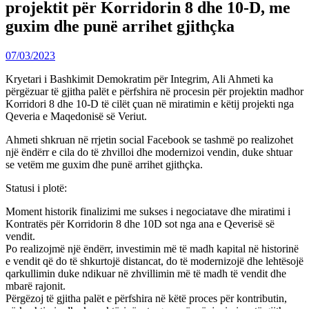
projektit për Korridorin 8 dhe 10-D, me
guxim dhe punë arrihet gjithçka
07/03/2023
Kryetari i Bashkimit Demokratim për Integrim, Ali Ahmeti ka
përgëzuar të gjitha palët e përfshira në procesin për projektin madhor
Korridori 8 dhe 10-D të cilët çuan në miratimin e këtij projekti nga
Qeveria e Maqedonisë së Veriut.
Ahmeti shkruan në rrjetin social Facebook se tashmë po realizohet
një ëndërr e cila do të zhvilloi dhe modernizoi vendin, duke shtuar
se vetëm me guxim dhe punë arrihet gjithçka.
Statusi i plotë:
Moment historik finalizimi me sukses i negociatave dhe miratimi i
Kontratës për Korridorin 8 dhe 10D sot nga ana e Qeverisë së
vendit.
Po realizojmë një ëndërr, investimin më të madh kapital në historinë
e vendit që do të shkurtojë distancat, do të modernizojë dhe lehtësojë
qarkullimin duke ndikuar në zhvillimin më të madh të vendit dhe
mbarë rajonit.
Përgëzoj të gjitha palët e përfshira në këtë proces për kontributin,