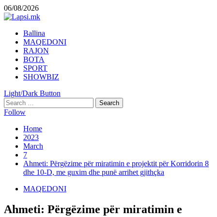
Skip
06/08/2026
to
content
Primary
Ballina
Menu
MAQEDONI
RAJON
BOTA
SPORT
SHOWBIZ
Light/Dark Button
Search
for:
Follow
Home
2023
March
7
Ahmeti: Përgëzime për miratimin e projektit për Korridorin 8
dhe 10-D, me guxim dhe punë arrihet gjithçka
MAQEDONI
Ahmeti: Përgëzime për miratimin e