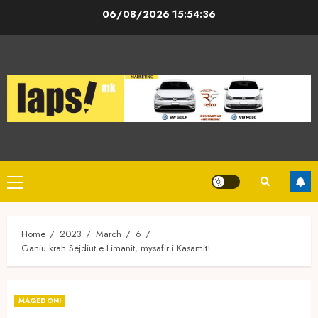
Skip
06/08/2026
15:54:36
to
content
Primary
Menu
Home
2023
March
6
Ganiu krah Sejdiut e Limanit, mysafir i Kasamit!
MAQEDONI