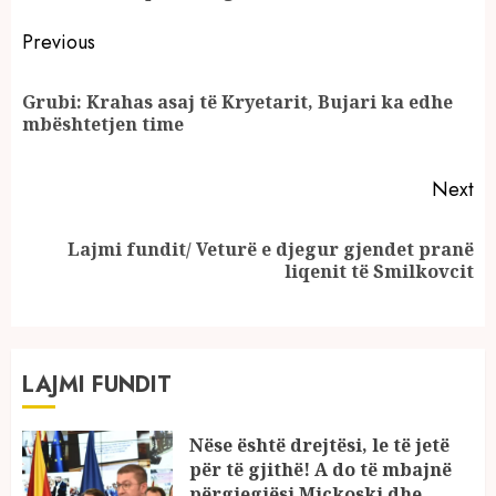
Continue
Previous
Reading
Grubi: Krahas asaj të Kryetarit, Bujari ka edhe
Pr
mbështetjen time
po
Next
Lajmi fundit/ Veturë e djegur gjendet pranë
Next
liqenit të Smilkovcit
post:
LAJMI FUNDIT
Nëse është drejtësi, le të jetë
për të gjithë! A do të mbajnë
përgjegjësi Mickoski dhe