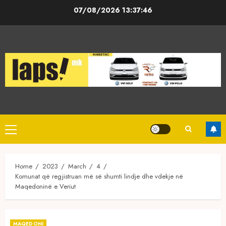
Skip
07/08/2026
13:37:46
to
content
Primary
Menu
Home
2023
March
4
Komunat që regjistruan më së shumti lindje dhe vdekje në
Maqedoninë e Veriut
MAQEDONI