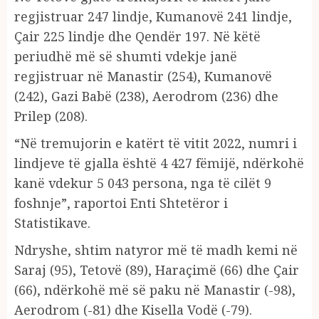
regjistruar 247 lindje, Kumanovë 241 lindje,
Çair 225 lindje dhe Qendër 197. Në këtë
periudhë më së shumti vdekje janë
regjistruar në Manastir (254), Kumanovë
(242), Gazi Babë (238), Aerodrom (236) dhe
Prilep (208).
“Në tremujorin e katërt të vitit 2022, numri i
lindjeve të gjalla është 4 427 fëmijë, ndërkohë
kanë vdekur 5 043 persona, nga të cilët 9
foshnje”, raportoi Enti Shtetëror i
Statistikave.
Ndryshe, shtim natyror më të madh kemi në
Saraj (95), Tetovë (89), Haraçimë (66) dhe Çair
(66), ndërkohë më së paku në Manastir (-98),
Aerodrom (-81) dhe Kisella Vodë (-79).