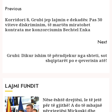
Continue
Previous
Reading
Korridori 8, Grubi jep lajmin e dekadës: Pas 30
Pr
viteve diskriminim, të martën miratohet
po
kontrata me konzorciumin Bechtel Enka
Next
Grubi: Dikur ishim të përndjekur nga shteti, sot
Next
shqiptarët po e qeverisin atë!
post:
LAJMI FUNDIT
Nëse është drejtësi, le të jetë
për të gjithë! A do të mbajnë
përgjegjësi Mickoski dhe