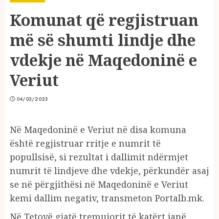
Komunat që regjistruan
më së shumti lindje dhe
vdekje në Maqedoninë e
Veriut
04/03/2023
Në Maqedoninë e Veriut në disa komuna
është regjistruar rritje e numrit të
popullsisë, si rezultat i dallimit ndërmjet
numrit të lindjeve dhe vdekje, përkundër asaj
se në përgjithësi në Maqedoninë e Veriut
kemi dallim negativ, transmeton Portalb.mk.
Në Tetovë gjatë tremujorit të katërt janë