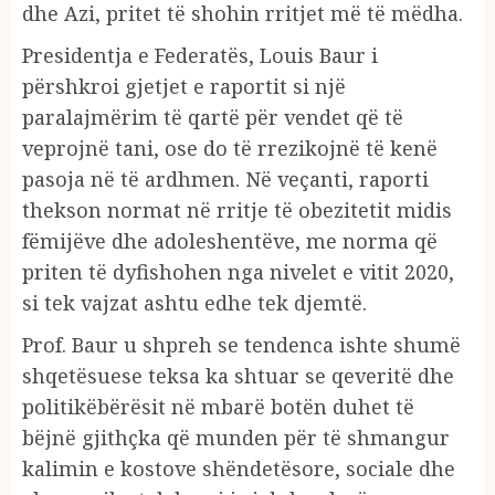
dhe Azi, pritet të shohin rritjet më të mëdha.
Presidentja e Federatës, Louis Baur i
përshkroi gjetjet e raportit si një
paralajmërim të qartë për vendet që të
veprojnë tani, ose do të rrezikojnë të kenë
pasoja në të ardhmen. Në veçanti, raporti
thekson normat në rritje të obezitetit midis
fëmijëve dhe adoleshentëve, me norma që
priten të dyfishohen nga nivelet e vitit 2020,
si tek vajzat ashtu edhe tek djemtë.
Prof. Baur u shpreh se tendenca ishte shumë
shqetësuese teksa ka shtuar se qeveritë dhe
politikëbërësit në mbarë botën duhet të
bëjnë gjithçka që munden për të shmangur
kalimin e kostove shëndetësore, sociale dhe