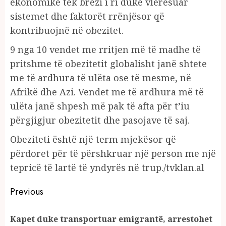
ekonomike tek brezi i ri duke vlerësuar
sistemet dhe faktorët rrënjësor që
kontribuojnë në obezitet.
9 nga 10 vendet me rritjen më të madhe të
pritshme të obezitetit globalisht janë shtete
me të ardhura të ulëta ose të mesme, në
Afrikë dhe Azi. Vendet me të ardhura më të
ulëta janë shpesh më pak të afta për t’iu
përgjigjur obezitetit dhe pasojave të saj.
Obeziteti është një term mjekësor që
përdoret për të përshkruar një person me një
tepricë të lartë të yndyrës në trup./tvklan.al
Continue
Previous
Reading
Kapet duke transportuar emigrantë, arrestohet
Pr