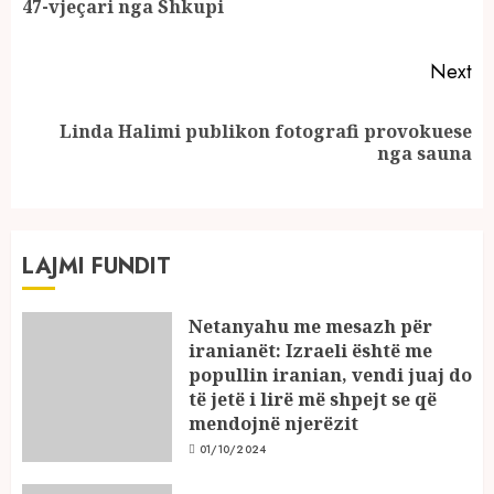
47-vjeçari nga Shkupi
po
Next
Linda Halimi publikon fotografi provokuese
Next
nga sauna
post:
LAJMI FUNDIT
Netanyahu me mesazh për
iranianët: Izraeli është me
popullin iranian, vendi juaj do
të jetë i lirë më shpejt se që
mendojnë njerëzit
01/10/2024