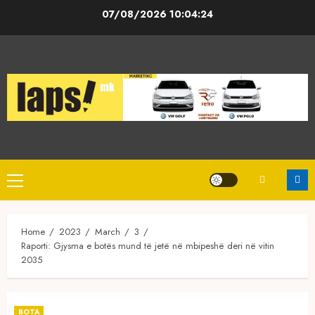
Skip
07/08/2026
10:04:24
to
content
Primary
Menu
Home
2023
March
3
Raporti: Gjysma e botës mund të jetë në mbipeshë deri në vitin
2035
BOTA