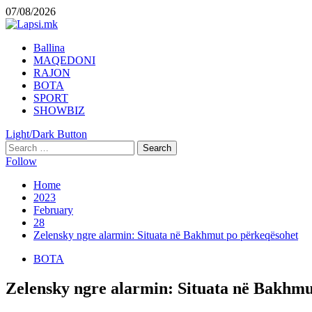
Skip
07/08/2026
to
content
Primary
Ballina
Menu
MAQEDONI
RAJON
BOTA
SPORT
SHOWBIZ
Light/Dark Button
Search
for:
Follow
Home
2023
February
28
Zelensky ngre alarmin: Situata në Bakhmut po përkeqësohet
BOTA
Zelensky ngre alarmin: Situata në Bakhmu