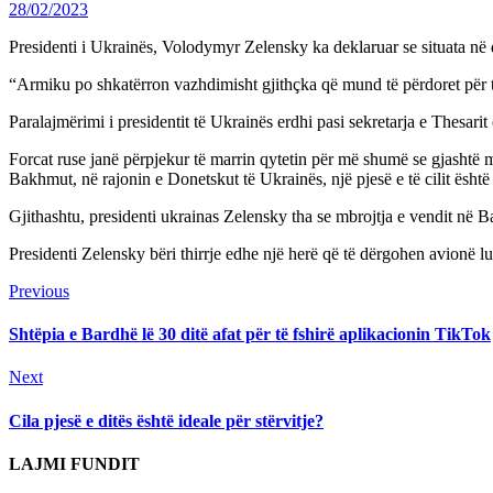
28/02/2023
Presidenti i Ukrainës, Volodymyr Zelensky ka deklaruar se situata në q
“Armiku po shkatërron vazhdimisht gjithçka që mund të përdoret për t
Paralajmërimi i presidentit të Ukrainës erdhi pasi sekretarja e Thesar
Forcat ruse janë përpjekur të marrin qytetin për më shumë se gjashtë
Bakhmut, në rajonin e Donetskut të Ukrainës, një pjesë e të cilit është 
Gjithashtu, presidenti ukrainas Zelensky tha se mbrojtja e vendit në
Presidenti Zelensky bëri thirrje edhe një herë që të dërgohen avionë lu
Continue
Previous
Previous
post:
Reading
Shtëpia e Bardhë lë 30 ditë afat për të fshirë aplikacionin TikTok
Next
Next
post:
Cila pjesë e ditës është ideale për stërvitje?
LAJMI FUNDIT