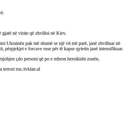
rë.
gjatë në vizite që zhvilloi në Kiev.
toi Ukrainën pak më shumë se një vit më parë, janë zhvilluar në
t, përpjekjet e forcave ruse për të kapur qytetin janë intensifikuar.
ënjohjen çdo personi që po e mbron heroikisht zonën.
terrori rus./tvklan.al