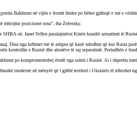
ytetin Bakhmut në vijën e frontit lindor po bëhet gjithnjë e më e vështi
ë mbrojtur pozicionet tona”, tha Zelensky.
it e SHBA-së, Janet Yellen paralajmëroi Kinën kundër armatimit të Rusisë 
 muaj. Disa nga luftimet më të ashpra që kanë ndodhur që kur Rusia push
nën kontrollin e Rusisë dhe aleatëve të saj separatistë. Periudhën e fundi
 Bakhmut po kompromentohej rëndë nga sulmi i Rusisë. Ai i shprehu mir
ftarakë modernë në mënyrë që i gjithë territori i Ukrainës të mbrohet nga 