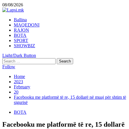
Skip
08/08/2026
to
content
Primary
Ballina
Menu
MAQEDONI
RAJON
BOTA
SPORT
SHOWBIZ
Light/Dark Button
Search
for:
Follow
Home
2023
February
20
Facebooku me platformë të re, 15 dollarë në muaj për shtim të
sigurisë
BOTA
Facebooku me platformë të re, 15 dollarë