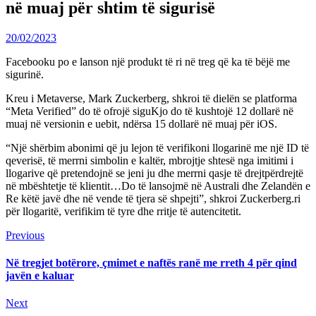
në muaj për shtim të sigurisë
20/02/2023
Facebooku po e lanson një produkt të ri në treg që ka të bëjë me
sigurinë.
Kreu i Metaverse, Mark Zuckerberg, shkroi të dielën se platforma
“Meta Verified” do të ofrojë siguKjo do të kushtojë 12 dollarë në
muaj në versionin e uebit, ndërsa 15 dollarë në muaj për iOS.
“Një shërbim abonimi që ju lejon të verifikoni llogarinë me një ID të
qeverisë, të merrni simbolin e kaltër, mbrojtje shtesë nga imitimi i
llogarive që pretendojnë se jeni ju dhe merrni qasje të drejtpërdrejtë
në mbështetje të klientit…Do të lansojmë në Australi dhe Zelandën e
Re këtë javë dhe në vende të tjera së shpejti”, shkroi Zuckerberg.ri
për llogaritë, verifikim të tyre dhe rritje të autencitetit.
Continue
Previous
Previous
post:
Reading
Në tregjet botërore, çmimet e naftës ranë me rreth 4 për qind
javën e kaluar
Next
Next
post: