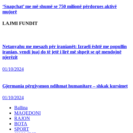
‘Snapchat’ me më shumë se 750 milionë përdorues aktivë
mujorë
LAJMI FUNDIT
Netanyahu me mesazh për iranianët: Izraeli është me popullin
iranian, vendi juaj do të jetë i lirë më shpejt se që mendojnë
njerëzit
01/10/2024
Gjermania përgjysmon ndihmat humanitare – shkak kursimet
01/10/2024
Ballina
MAQEDONI
RAJON
BOTA
SPORT