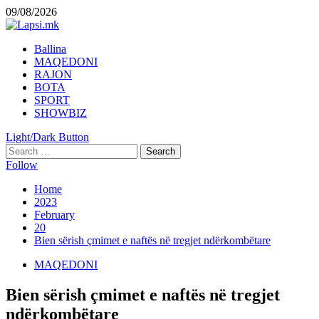
Skip
09/08/2026
to
content
Primary
Ballina
Menu
MAQEDONI
RAJON
BOTA
SPORT
SHOWBIZ
Light/Dark Button
Search
for:
Follow
Home
2023
February
20
Bien sërish çmimet e naftës në tregjet ndërkombëtare
MAQEDONI
Bien sërish çmimet e naftës në tregjet
ndërkombëtare