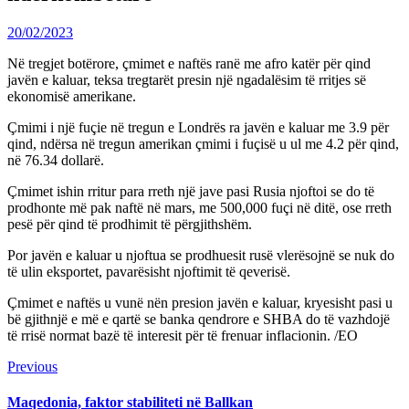
20/02/2023
Në tregjet botërore, çmimet e naftës ranë me afro katër për qind
javën e kaluar, teksa tregtarët presin një ngadalësim të rritjes së
ekonomisë amerikane.
Çmimi i një fuçie në tregun e Londrës ra javën e kaluar me 3.9 për
qind, ndërsa në tregun amerikan çmimi i fuçisë u ul me 4.2 për qind,
në 76.34 dollarë.
Çmimet ishin rritur para rreth një jave pasi Rusia njoftoi se do të
prodhonte më pak naftë në mars, me 500,000 fuçi në ditë, ose rreth
pesë për qind të prodhimit të përgjithshëm.
Por javën e kaluar u njoftua se prodhuesit rusë vlerësojnë se nuk do
të ulin eksportet, pavarësisht njoftimit të qeverisë.
Çmimet e naftës u vunë nën presion javën e kaluar, kryesisht pasi u
bë gjithnjë e më e qartë se banka qendrore e SHBA do të vazhdojë
të rrisë normat bazë të interesit për të frenuar inflacionin. /EO
Continue
Previous
Previous
post:
Reading
Maqedonia, faktor stabiliteti në Ballkan