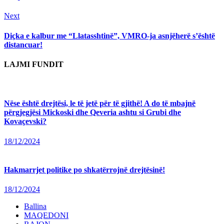
Next
Next
post:
Diçka e kalbur me “Llatasshtinë”, VMRO-ja asnjëherë s’është
distancuar!
LAJMI FUNDIT
Nëse është drejtësi, le të jetë për të gjithë! A do të mbajnë
përgjegjësi Mickoski dhe Qeveria ashtu si Grubi dhe
Kovaçevski?
18/12/2024
Hakmarrjet politike po shkatërrojnë drejtësinë!
18/12/2024
Ballina
MAQEDONI