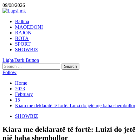
Skip
09/08/2026
to
content
Primary
Ballina
Menu
MAQEDONI
RAJON
BOTA
SPORT
SHOWBIZ
Light/Dark Button
Search
for:
Follow
Home
2023
February
15
Kiara me deklaratë të fortë: Luizi do jetë një baba shembullor
SHOWBIZ
Kiara me deklaratë të fortë: Luizi do jetë
një baba shembullor