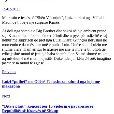
15/02/2023
Me rastin e festës së “Shën Valentinit”, Luizi kërkoi nga Vëllai i
Madh që t’i bëjë një surprizë Kiarës.
Ai doli nga shtëpia e Big Brother dhe shkoi në një ambient pranë
saj. Kiara u ftua në dhomën e rrëfimit dhe u pyet për ndjesitë e saj
lidhur me surprizën që pret nga Luizi.Kiara: Gjithçka ndryshoi në
momentin e dasmës, kur unë e putha Luin. Unë e shoh Luizin me
shumë vlera. Kam arritur të nxjerrë një anë të mirë të tij. Shoh që
edhe jashtë mund të jetë një baba shembullor. Sa më shumë rri këtu,
aq më shumë më rriten ndjesitë. Duke ndenjur këtu 24 orë, imagjino
jashtë sesa mund të zgjasë.
Continue
Previous
Previous
post:
Reading
Luizi “puthet” me Oltën/ Të qeshura pafund nga loja me
makarona
Next
Next
post:
“Dita e plisit”, koncert për 15 vjetorin e pavarësisë së
Republikës së Kosovës në Shkup