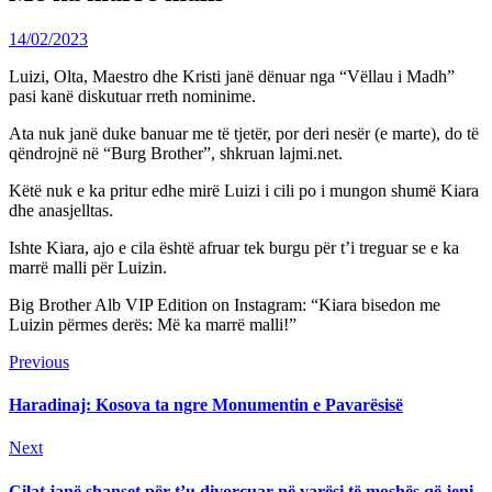
14/02/2023
Luizi, Olta, Maestro dhe Kristi janë dënuar nga “Vëllau i Madh”
pasi kanë diskutuar rreth nominime.
Ata nuk janë duke banuar me të tjetër, por deri nesër (e marte), do të
qëndrojnë në “Burg Brother”, shkruan lajmi.net.
Këtë nuk e ka pritur edhe mirë Luizi i cili po i mungon shumë Kiara
dhe anasjelltas.
Ishte Kiara, ajo e cila është afruar tek burgu për t’i treguar se e ka
marrë malli për Luizin.
Big Brother Alb VIP Edition on Instagram: “Kiara bisedon me
Luizin përmes derës: Më ka marrë malli!”
Continue
Previous
Previous
post:
Reading
Haradinaj: Kosova ta ngre Monumentin e Pavarësisë
Next
Next
post:
Cilat janë shanset për t’u divorcuar në varësi të moshës që jeni