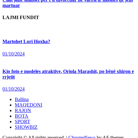
martuar
LAJMI FUNDIT
Martohet Lori Hoxha?
01/10/2024
Kjo foto e modeles atraktive, Oriola Marashit, po bënë xhiron e
rrjetit
01/10/2024
Ballina
MAQEDONI
RAJON
BOTA
SPORT
SHOWBIZ
Copyright © All rights reserved.
|
ChromeNews
by AF themes.