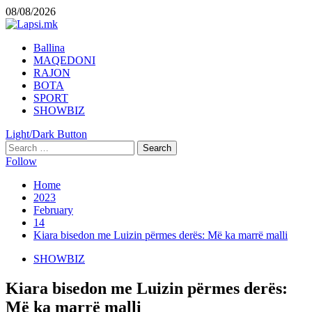
Skip
08/08/2026
to
content
Primary
Ballina
Menu
MAQEDONI
RAJON
BOTA
SPORT
SHOWBIZ
Light/Dark Button
Search
for:
Follow
Home
2023
February
14
Kiara bisedon me Luizin përmes derës: Më ka marrë malli
SHOWBIZ
Kiara bisedon me Luizin përmes derës:
Më ka marrë malli