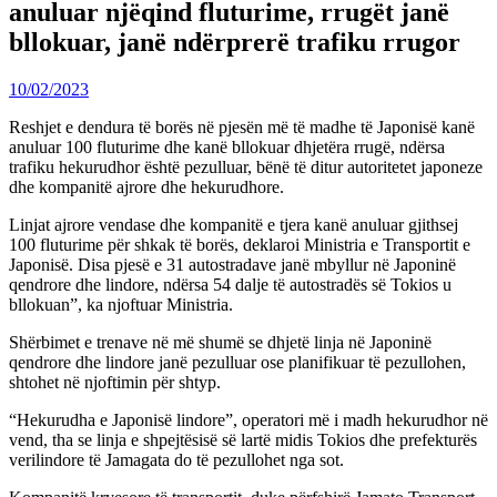
anuluar njëqind fluturime, rrugët janë
bllokuar, janë ndërprerë trafiku rrugor
10/02/2023
Reshjet e dendura të borës në pjesën më të madhe të Japonisë kanë
anuluar 100 fluturime dhe kanë bllokuar dhjetëra rrugë, ndërsa
trafiku hekurudhor është pezulluar, bënë të ditur autoritetet japoneze
dhe kompanitë ajrore dhe hekurudhore.
Linjat ajrore vendase dhe kompanitë e tjera kanë anuluar gjithsej
100 fluturime për shkak të borës, deklaroi Ministria e Transportit e
Japonisë. Disa pjesë e 31 autostradave janë mbyllur në Japoninë
qendrore dhe lindore, ndërsa 54 dalje të autostradës së Tokios u
bllokuan”, ka njoftuar Ministria.
Shërbimet e trenave në më shumë se dhjetë linja në Japoninë
qendrore dhe lindore janë pezulluar ose planifikuar të pezullohen,
shtohet në njoftimin për shtyp.
“Hekurudha e Japonisë lindore”, operatori më i madh hekurudhor në
vend, tha se linja e shpejtësisë së lartë midis Tokios dhe prefekturës
verilindore të Jamagata do të pezullohet nga sot.