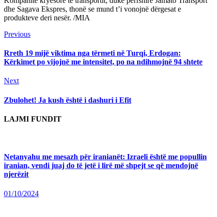
Kompanitë kryesore të transportit, duke përfshirë Jamato Transport
dhe Sagava Ekspres, thonë se mund t’i vonojnë dërgesat e
produkteve deri nesër. /MIA
Continue
Previous
Previous
post:
Reading
Rreth 19 mijë viktima nga tërmeti në Turqi, Erdogan:
Kërkimet po vijojnë me intensitet, po na ndihmojnë 94 shtete
Next
Next
post:
Zbulohet! Ja kush është i dashuri i Efit
LAJMI FUNDIT
Netanyahu me mesazh për iranianët: Izraeli është me popullin
iranian, vendi juaj do të jetë i lirë më shpejt se që mendojnë
njerëzit
01/10/2024