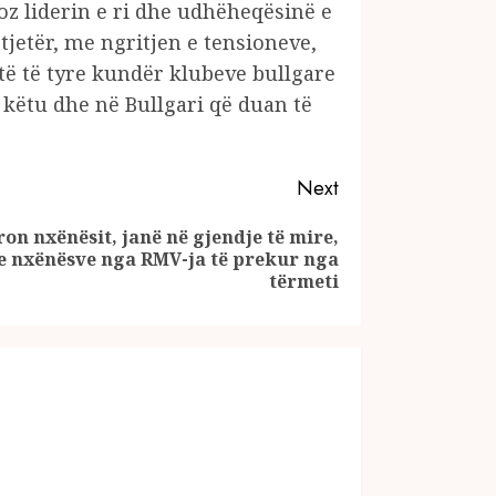
voz liderin e ri dhe udhëheqësinë e
tjetër, me ngritjen e tensioneve,
të të tyre kundër klubeve bullgare
 këtu dhe në Bullgari që duan të
Next
on nxënësit, janë në gjendje të mire,
 e nxënësve nga RMV-ja të prekur nga
tërmeti