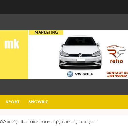
SPORT
SHOWBIZ
O-së: Krijo situatë të nderë me fqinjët, dhe fajëso të tjerët!