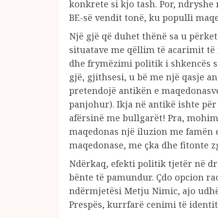
konkrete si kjo tash. Por, ndrysh
BE-së vendit tonë, ku populli maq
Një gjë që duhet thënë sa u përket
situatave me qëllim të acarimit të
dhe frymëzimi politik i shkencës s
gjë, gjithsesi, u bë me një qasje an
pretendojë antikën e maqedonasve t
panjohur). Ikja në antikë ishte pë
afërsinë me bullgarët! Pra, mohim i 
maqedonas një iluzion me famën e 
maqedonase, me çka dhe fitonte zg
Ndërkaq, efekti politik tjetër në 
bënte të pamundur. Çdo opcion raci
ndërmjetësi Metju Nimic, ajo udhëh
Prespës, kurrfarë cenimi të identi