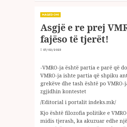
MAQEDONI
Asgjë e re prej VMR
fajëso të tjerët!
07/02/2023
-VMRO-ja është partia e parë që 
VMRO-ja ishte partia që shpiku ant
grekëve dhe tash është po VMRO-ja
zgjidhin kontestet
/Editorial i portalit indeks.mk/
Kjo është filozofia politike e VM
midis tjerash, ka akuzuar edhe një