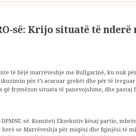
O-së: Krijo situatë të nderë 
donte të bëjë marrëveshje me Bullgarinë, ku nuk p
ikuzimin për t’i acaruar grekët dhe për të treguar 
 që frymëzon situata të panevojshme, dhe pastaj fa
RO-DPMNE-së. Komiteti Ekzekutiv kësaj partie, mbrë
 herë se Marrëveshja për miqësi dhe fqinjësi të mi