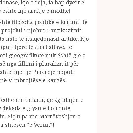
nase, kjo e reja, ia hap dyert e
është një arritje e madhe!
ë filozofia politike e krijimit të
projekti i njohur i antikuzimit
nda nate te maqedonasit antikë. Kjo
ujt tjerë të afërt sllavë, të
ori gjeografik(që nuk është gjë e
 nga fillimi i pluralizmit për
htë: një, që t’i ofrojë populli
në si mbrojtëse e kauzës
mi edhe më i madh, që zgjidhjen e
y dekada e gjysmë i ofronte
tin. Siç u pa me Marrëveshjen e
ajshtesën “e Veriut”!