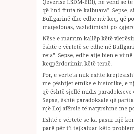
Qeverisë LSDM-BDI), në vend se të
që lind fruta të kalbuara”. Sepse,
Bullgarinë dhe edhe më keq, që pol
maqedonas, vazhdimisht po zgjero
Nëse e marrim kallëp këtë vlerësi
është e vërtetë se edhe në Bullgari
reja”. Sepse, edhe atje bien e vijnë
keqpërdorimin këtë temë.
Por, e vërteta nuk është krejtësish
me çështjet etnike e historike, e 
që është sjellë midis paradokseve q
Sepse, është paradoksale që partia
një lloj afërsie të natyrshme me po
Është e vërtetë se ka pasur një k
parë për t’i tejkaluar këto probl