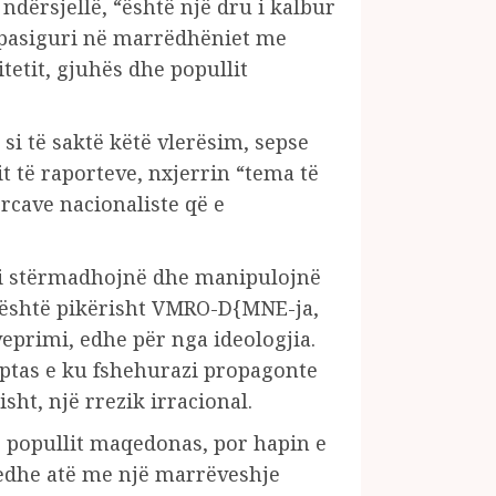
dërsjellë, “është një dru i kalbur
q pasiguri në marrëdhëniet me
etit, gjuhës dhe popullit
i të saktë këtë vlerësim, sepse
it të raporteve, nxjerrin “tema të
orcave nacionaliste që e
 që i stërmadhojnë dhe manipulojnë
ë” është pikërisht VMRO-D{MNE-ja,
veprimi, edhe për nga ideologjia.
haptas e ku fshehurazi propagonte
sht, një rrezik irracional.
j popullit maqedonas, por hapin e
 edhe atë me një marrëveshje