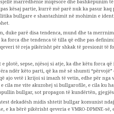
 sjellë marrëdhënie miqësore dhe bashkëpunim të n
 sipas kësaj partie, kurrë më parë nuk ka pasur ka
itika bullgare e shantazhimit në mohimin e identit
het.
m, duke parë disa tendenca, mund dhe ta merrnim s
 ka forca dhe tendenca të tilla që edhe pas definim
 qeveri të reja pikërisht për shkak të presionit të f
t e plotë, sepse, njësoj si atje, ka dhe këtu forca
njëra ndër këto parti, që ka më së shumti “përvoj
ë ajo vetë i krijoi si imazh të vetin, edhe për nga 
 e cila me vite akuzohej si bullgarofile, e cila ku 
pullin bullgar, sot propagon të kundërtën, gjegjësi
ontest dekadësh midis shtetit bullgar komunist nda
eme, e ka bërë pikërisht qeveria e VMRO-DPMNE-së,