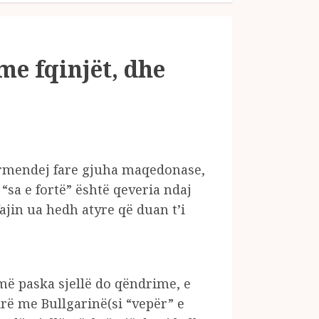
me fqinjët, dhe
ërmendej fare gjuha maqedonase,
“sa e fortë” është qeveria ndaj
jin ua hedh atyre që duan t’i
më paska sjellë do qëndrime, e
rë me Bullgarinë(si “vepër” e