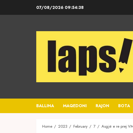
Skip
07/08/2026
09:54:38
to
content
BALLINA
MAQEDONI
RAJON
BOTA
Home
2023
February
7
Asgjë e re prej VMR