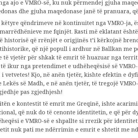
e nga ajo e VMRO-së, ku nuk përmendej gjuha maqedo
edonas dhe gjuha maqedonase janë të pranuara, që 
 këtyre qëndrimeve në kontinuitet nga VMRO-ja, ësht
 marrëdhënieve me fqinjët. Rasti më eklatant është 
ë historisë që rrënjët e origjinës t’i kërkojnë bre
tihistorike, që një popull i ardhur në Ballkan me pop
ë vjetër për shkak të emrit të huazuar nga territ
r të ikur nga pretendimet e udhëheqësisë së VMRO-së
vetvetes! Kjo, në anën tjetër, kishte efektin e dyfis
Lekës së Madh, e në anën tjetër, të tregojë VMRO-
jedhje pas zgjedhjesh!
dritën e kontestit të emrit me Greqinë, ishte acari
onal, që nuk do të cenonte identitetin, e që për d
eqësi e VMRO-së e shpallte si rrezik për identite
tetit nuk pati me ndërrimin e emrit e shtetit me nd