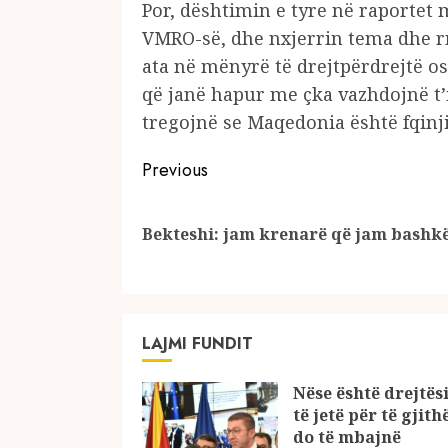
Por, dështimin e tyre në raportet 
VMRO-së, dhe nxjerrin tema dhe rre
ata në mënyrë të drejtpërdrejtë o
që janë hapur me çka vazhdojnë t’
tregojnë se Maqedonia është fqinj
Continue
Previous
Reading
Bekteshi: jam krenarë që jam bashkë
LAJMI FUNDIT
Nëse është drejtësi
të jetë për të gjith
do të mbajnë