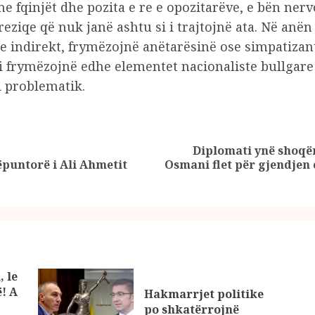
me fqinjët dhe pozita e re e opozitarëve, e bën ner
ziqe që nuk janë ashtu si i trajtojnë ata. Në anën 
se indirekt, frymëzojnë anëtarësinë ose simpatizan
i frymëzojnë edhe elementet nacionaliste bullgare
i problematik.
Diplomati ynë shoqër
Previous
Next
puntorë i Ali Ahmetit
Osmani flet për gjendjen
post:
post:
, le
ë! A
Hakmarrjet politike
po shkatërrojnë