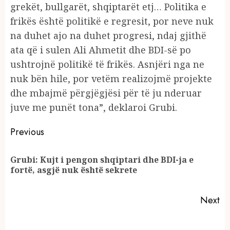
grekët, bullgarët, shqiptarët etj… Politika e
frikës është politikë e regresit, por neve nuk
na duhet ajo na duhet progresi, ndaj gjithë
ata që i sulen Ali Ahmetit dhe BDI-së po
ushtrojnë politikë të frikës. Asnjëri nga ne
nuk bën hile, por vetëm realizojmë projekte
dhe mbajmë përgjëgjësi për të ju nderuar
juve me punët tona”, deklaroi Grubi.
Continue
Previous
Reading
Grubi: Kujt i pengon shqiptari dhe BDI-ja e
Pr
fortë, asgjë nuk është sekrete
po
Next
Next