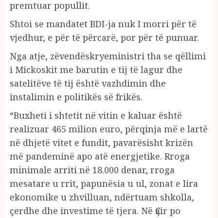
premtuar popullit.
Shtoi se mandatet BDI-ja nuk I morri për të
vjedhur, e për të përcarë, por për të punuar.
Nga atje, zëvendëskryeministri tha se qëllimi
i Mickoskit me barutin e tij të lagur dhe
satelitëve të tij është vazhdimin dhe
instalimin e politikës së frikës.
“Buxheti i shtetit në vitin e kaluar është
realizuar 465 milion euro, përqinja më e lartë
në dhjetë vitet e fundit, pavarësisht krizën
më pandeminë apo atë energjetike. Rroga
minimale arriti në 18.000 denar, rroga
mesatare u rrit, papunësia u ul, zonat e lira
ekonomike u zhvilluan, ndërtuam shkolla,
çerdhe dhe investime të tjera. Në Ҫair po