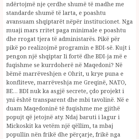
ndërtojmë nje ҫerdhe shumë të madhe me
standarde shumë të larta, e poashtu
avansuam shqiptarët nëpër institucionet. Nga
muaji mars rritet paga minimale e poashtu
dhe rrogat tjera të administarës. Pikë për
pikë po realizojmë programin e BDI-së. Kujt i
pengon një shqiptar Ii fortë dhe BDI-ja më e
fuqishme se kurrdoherë në Maqedoni? Në
bëmë marrëveshjen e Ohrit, u krye puna e
konfliteve, marrëveshja me Greqinë, NATO,
BE… BDI nuk ka asgjë secrete, çdo projekt i
yni është transparent dhe mbi tavolinë. Në e
duam Maqedoninë të fuqishme me gjithë
popujt që jetojnë aty. Ndaj baruti i lagur i
Mickoskit ka vetëm një qëllim, ta mbaj
popullin nën frikë dhe përçarje, frikë nga