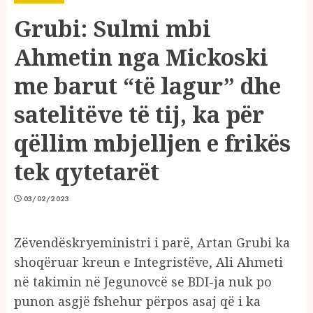
Grubi: Sulmi mbi
Ahmetin nga Mickoski
me barut “të lagur” dhe
satelitëve të tij, ka për
qëllim mbjelljen e frikës
tek qytetarët
03/02/2023
Zëvendëskryeministri i parë, Artan Grubi ka
shoqëruar kreun e Integristëve, Ali Ahmeti
në takimin në Jegunovcë se BDI-ja nuk po
punon asgjë fshehur përpos asaj që i ka