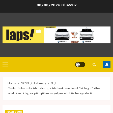
Skip
08/08/2026
01:45:07
to
content
Primary
Menu
Home
2023
February
3
Grubi: Sulmi mbi Ahmetin nga Mickoski me barut “të lagur” dhe
satelitëve të tij, ka për qëllim mbjelljen e frikës tek qytetarët
MAQEDONI