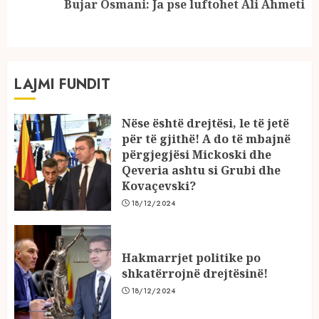
Bujar Osmani: Ja pse luftohet Ali Ahmeti
post:
LAJMI FUNDIT
Nëse është drejtësi, le të jetë
për të gjithë! A do të mbajnë
përgjegjësi Mickoski dhe
Qeveria ashtu si Grubi dhe
Kovaçevski?
18/12/2024
Hakmarrjet politike po
shkatërrojnë drejtësinë!
18/12/2024