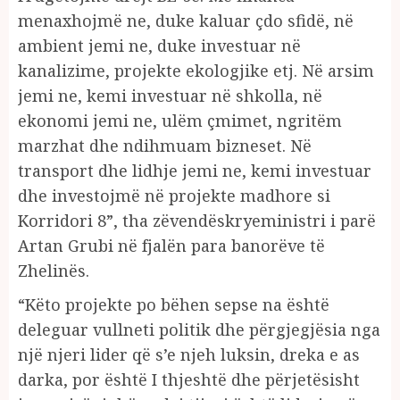
menaxhojmë ne, duke kaluar çdo sfidë, në
ambient jemi ne, duke investuar në
kanalizime, projekte ekologjike etj. Në arsim
jemi ne, kemi investuar në shkolla, në
ekonomi jemi ne, ulëm çmimet, ngritëm
marzhat dhe ndihmuam bizneset. Në
transport dhe lidhje jemi ne, kemi investuar
dhe investojmë në projekte madhore si
Korridori 8”, tha zëvendëskryeministri i parë
Artan Grubi në fjalën para banorëve të
Zhelinës.
“Këto projekte po bëhen sepse na është
deleguar vullneti politik dhe përgjegjësia nga
një njeri lider që s’e njeh luksin, dreka e as
darka, por është I thjeshtë dhe përjetësisht