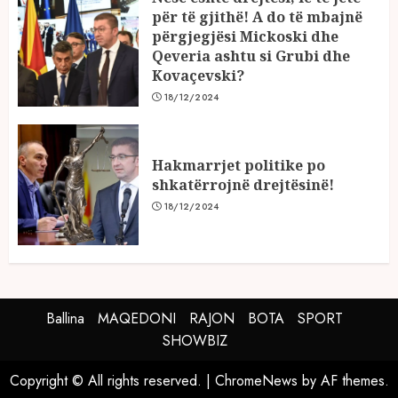
për të gjithë! A do të mbajnë
përgjegjësi Mickoski dhe
Qeveria ashtu si Grubi dhe
Kovaçevski?
18/12/2024
Hakmarrjet politike po
shkatërrojnë drejtësinë!
18/12/2024
Ballina
MAQEDONI
RAJON
BOTA
SPORT
SHOWBIZ
Copyright © All rights reserved.
|
ChromeNews
by AF themes.