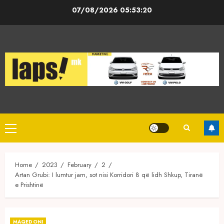
Skip
07/08/2026
05:53:21
to
content
Primary
Menu
Home
2023
February
2
Artan Grubi: I lumtur jam, sot nisi Korridori 8 që lidh Shkup, Tiranë
e Prishtinë
MAQEDONI