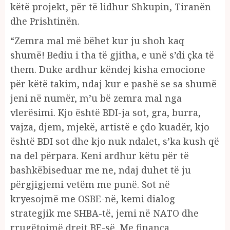
këtë projekt, për të lidhur Shkupin, Tiranën
dhe Prishtinën.
“Zemra mal më bëhet kur ju shoh kaq
shumë! Bediu i tha të gjitha, e unë s’di çka të
them. Duke ardhur këndej kisha emocione
për këtë takim, ndaj kur e pashë se sa shumë
jeni në numër, m’u bë zemra mal nga
vlerësimi. Kjo është BDI-ja sot, gra, burra,
vajza, djem, mjekë, artistë e çdo kuadër, kjo
është BDI sot dhe kjo nuk ndalet, s’ka kush që
na del përpara. Keni ardhur këtu për të
bashkëbiseduar me ne, ndaj duhet të ju
përgjigjemi vetëm me punë. Sot në
kryesojmë me OSBE-në, kemi dialog
strategjik me SHBA-të, jemi në NATO dhe
rrugëtojmë drejt BE-së. Me financa