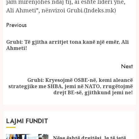
jam mirënjohës ndaj tij, ai është lideri ynë,
Ali Ahmeti”, nënvizoi Grubi.(Indeks.mk)
Continue
Previous
Reading
Grubi: Të gjitha arritjet tona kanë një emër, Ali
Pr
Ahmeti!
po
Next
Grubi: Kryesojmë OSBE-në, kemi aleancë
Next
strategjike me SHBA, jemi në NATO, rrugëtojmë
post:
drejt BE-së, gjithkund jemi ne!
LAJMI FUNDIT
Nëse është drejtësi, le të jetë