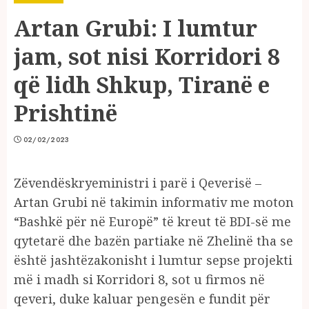
Artan Grubi: I lumtur
jam, sot nisi Korridori 8
që lidh Shkup, Tiranë e
Prishtinë
02/02/2023
Zëvendëskryeministri i parë i Qeverisë –
Artan Grubi në takimin informativ me moton
“Bashkë për në Europë” të kreut të BDI-së me
qytetarë dhe bazën partiake në Zhelinë tha se
është jashtëzakonisht i lumtur sepse projekti
më i madh si Korridori 8, sot u firmos në
qeveri, duke kaluar pengesën e fundit për