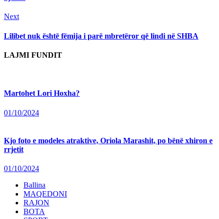
Next
Next
post:
Lilibet nuk është fëmija i parë mbretëror që lindi në SHBA
LAJMI FUNDIT
Martohet Lori Hoxha?
01/10/2024
Kjo foto e modeles atraktive, Oriola Marashit, po bënë xhiron e
rrjetit
01/10/2024
Ballina
MAQEDONI
RAJON
BOTA