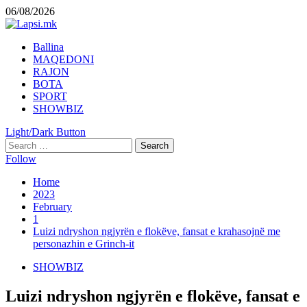
Skip
06/08/2026
to
content
Primary
Ballina
Menu
MAQEDONI
RAJON
BOTA
SPORT
SHOWBIZ
Light/Dark Button
Search
for:
Follow
Home
2023
February
1
Luizi ndryshon ngjyrën e flokëve, fansat e krahasojnë me
personazhin e Grinch-it
SHOWBIZ
Luizi ndryshon ngjyrën e flokëve, fansat e