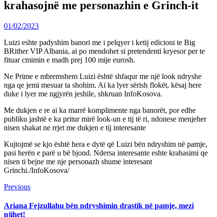
krahasojnë me personazhin e Grinch-it
01/02/2023
Luizi eshte padyshim banori me i pelqyer i ketij edicioni te Big
BRither VIP Albania, ai po mendohet si pretendenti kryesor per te
fituar cmimin e madh prej 100 mije eurosh.
Ne Prime e mbremshem Luizi është shfaqur me një look ndryshe
nga qe jemi mesuar ta shohim. Ai ka lyer sërish flokët, kësaj here
duke i lyer me ngjyrën jeshile, shkruan InfoKosova.
Me dukjen e re ai ka marrë komplimente nga banorët, por edhe
publiku jashtë e ka pritur mirë look-un e tij të ri, ndonese menjeher
nisen shakat ne rrjet me dukjen e tij interesante
Kujtojmë se kjo është hera e dytë që Luizi bën ndryshim në pamje,
pasi herën e parë u bë bjond. Ndersa interesante eshte krahasimi qe
nisen ti bejne me nje personazh shume interesant
Grinchi./InfoKosova/
Continue
Previous
Previous
post:
Reading
Ariana Fejzullahu bën ndryshimin drastik në pamje, mezi
njihet!