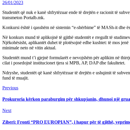
26/01/2023
Studentët që nuk e kanë shfrytëzuar ende të drejtën e racionit të sub
transmeton Portalb.mk.
Konkursi është i qasshëm në sistemin “e-shërbime” të MASh-it dhe është
Në konkurs mund të aplikojnë të gjithë studentët e rregullt të studimev
Njëkohësisht, aplikantët duhet të plotësojnë edhe kushtet: të mos jenë
minimale neto në vitin aktual.
Studentët mund t’i gjejnë formularët e nevojshëm për aplikim në thirrje
cilat i posedojnë institucionet tjera si MPB, AP, DAP dhe fakultetet.
Ndryshe, studentët që kanë shfrytëzuar të drejtën e ushqimit të subven
fund të muajit.
Continue
Previous
Previous
post:
Reading
Prokuroria kërkon paraburgim për shkupjanin, dhunoi një gru
Next
Next
post:
Ziberi: Fronti “PRO EUROPIAN”, i hapur për të gjithë, veprime