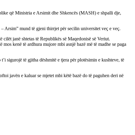
ublike që Ministria e Arsimit dhe Shkencës (MASH) e shpalli dje,
Arsim” mund të gjeni thirrjet për secilin universitet veç e veç.
të cilët janë shtetas të Republikës së Maqedonisë së Veriut.
dhe të mos kenë të ardhura mujore mbi asnjë bazë më të madhe se paga
i sigurojë të gjitha dëshmitë e tjera për plotësimin e kushteve, të
joftoi javën e kaluar se mjetet mbi këtë bazë do të paguhen deri në