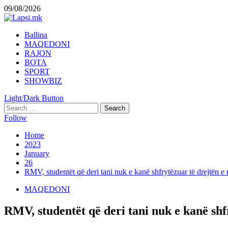
Skip
09/08/2026
to
content
Primary
Ballina
Menu
MAQEDONI
RAJON
BOTA
SPORT
SHOWBIZ
Light/Dark Button
Search
for:
Follow
Home
2023
January
26
RMV, studentët që deri tani nuk e kanë shfrytëzuar të drejtën e 
MAQEDONI
RMV, studentët që deri tani nuk e kanë shfr