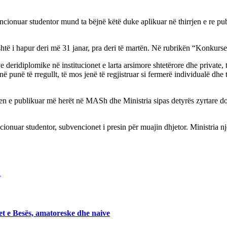
vencionuar studentor mund ta bëjnë këtë duke aplikuar në thirrjen e re p
 i hapur deri më 31 janar, pra deri të martën. Në rubrikën “Konkurse – 
e deridiplomike në institucionet e larta arsimore shtetërore dhe private, 
 në punë të rregullt, të mos jenë të regjistruar si fermerë individualë 
n e publikuar më herët në MASh dhe Ministria sipas detyrës zyrtare do t’
cionuar studentor, subvencionet i presin për muajin dhjetor. Ministria n
a
t e Besës, amatoreske dhe naive