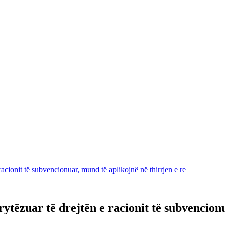
racionit të subvencionuar, mund të aplikojnë në thirrjen e re
ytëzuar të drejtën e racionit të subvencion