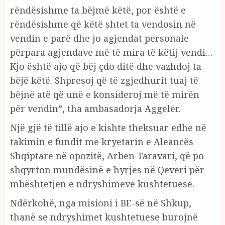
rëndësishme ta bëjmë këtë, por është e
rëndësishme që këtë shtet ta vendosin në
vendin e parë dhe jo agjendat personale
përpara agjendave më të mira të këtij vendi…
Kjo është ajo që bëj çdo ditë dhe vazhdoj ta
bëjë këtë. Shpresoj që të zgjedhurit tuaj të
bëjnë atë që unë e konsideroj më të mirën
për vendin”, tha ambasadorja Aggeler.
Një gjë të tillë ajo e kishte theksuar edhe në
takimin e fundit me kryetarin e Aleancës
Shqiptare në opozitë, Arben Taravari, që po
shqyrton mundësinë e hyrjes në Qeveri për
mbështetjen e ndryshimeve kushtetuese.
Ndërkohë, nga misioni i BE-së në Shkup,
thanë se ndryshimet kushtetuese burojnë