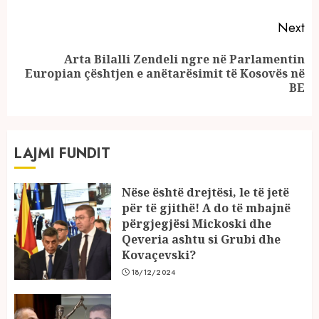
Next
Arta Bilalli Zendeli ngre në Parlamentin
Next
Europian çështjen e anëtarësimit të Kosovës në
post:
BE
LAJMI FUNDIT
Nëse është drejtësi, le të jetë
për të gjithë! A do të mbajnë
përgjegjësi Mickoski dhe
Qeveria ashtu si Grubi dhe
Kovaçevski?
18/12/2024