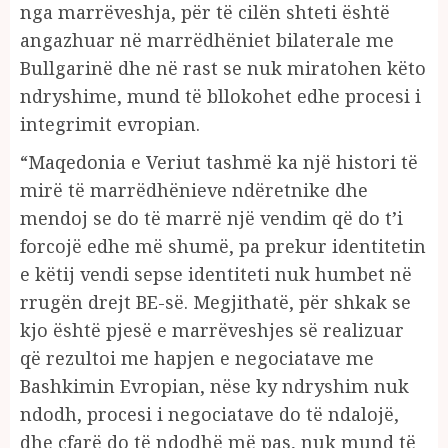
nga marrëveshja, për të cilën shteti është
angazhuar në marrëdhëniet bilaterale me
Bullgarinë dhe në rast se nuk miratohen këto
ndryshime, mund të bllokohet edhe procesi i
integrimit evropian.
“Maqedonia e Veriut tashmë ka një histori të
mirë të marrëdhënieve ndëretnike dhe
mendoj se do të marrë një vendim që do t’i
forcojë edhe më shumë, pa prekur identitetin
e këtij vendi sepse identiteti nuk humbet në
rrugën drejt BE-së. Megjithatë, për shkak se
kjo është pjesë e marrëveshjes së realizuar
që rezultoi me hapjen e negociatave me
Bashkimin Evropian, nëse ky ndryshim nuk
ndodh, procesi i negociatave do të ndalojë,
dhe çfarë do të ndodhë më pas, nuk mund të