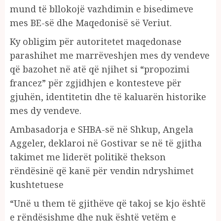
mund të bllokojë vazhdimin e bisedimeve
mes BE-së dhe Maqedonisë së Veriut.
Ky obligim për autoritetet maqedonase
parashihet me marrëveshjen mes dy vendeve
që bazohet në atë që njihet si “propozimi
francez” për zgjidhjen e kontesteve për
gjuhën, identitetin dhe të kaluarën historike
mes dy vendeve.
Ambasadorja e SHBA-së në Shkup, Angela
Aggeler, deklaroi në Gostivar se në të gjitha
takimet me liderët politikë thekson
rëndësinë që kanë për vendin ndryshimet
kushtetuese
“Unë u them të gjithëve që takoj se kjo është
e rëndësishme dhe nuk është vetëm e