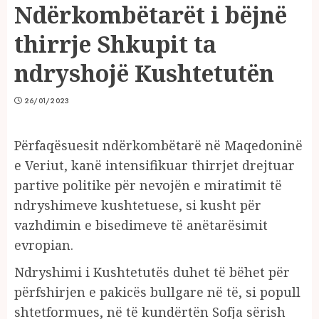
Ndërkombëtarët i bëjnë
thirrje Shkupit ta
ndryshojë Kushtetutën
26/01/2023
Përfaqësuesit ndërkombëtarë në Maqedoninë
e Veriut, kanë intensifikuar thirrjet drejtuar
partive politike për nevojën e miratimit të
ndryshimeve kushtetuese, si kusht për
vazhdimin e bisedimeve të anëtarësimit
evropian.
Ndryshimi i Kushtetutës duhet të bëhet për
përfshirjen e pakicës bullgare në të, si popull
shtetformues, në të kundërtën Sofja sërish