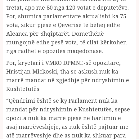
tretat, apo me 80 nga 120 votat e deputetëve.
Por, shumica parlamentare aktualisht ka 75
vota, sikur pjesë e Qeverisë të bëhej edhe
Aleanca për Shqiptarët. Domethënë
mungojnë edhe pesë vota, të cilat kërkohen
nga radhët e opozitës maqedonase.
Por, kryetari i VMRO DPMNE-së opozitare,
Hristijan Mickoski, tha se askush nuk ka
marrë mandat në zgjedhje për ndryshimin e
Kushtetutës.
“Qëndrimi është se ky Parlament nuk ka
mandat për ndryshimin e Kushtetutës, sepse
opozita nuk ka marrë pjesë në hartimin e
asaj marrëveshjeje, as nuk është pajtuar me
atë marrëveshje dhe as nuk ka shkuar para