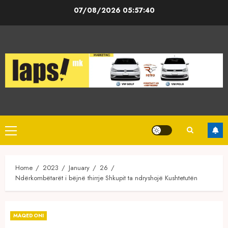
Skip
07/08/2026
05:57:40
to
content
Primary
Menu
Home
2023
January
26
Ndërkombëtarët i bëjnë thirrje Shkupit ta ndryshojë Kushtetutën
MAQEDONI