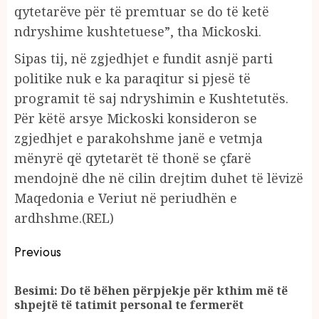
qytetarëve për të premtuar se do të ketë
ndryshime kushtetuese”, tha Mickoski.
Sipas tij, në zgjedhjet e fundit asnjë parti
politike nuk e ka paraqitur si pjesë të
programit të saj ndryshimin e Kushtetutës.
Për këtë arsye Mickoski konsideron se
zgjedhjet e parakohshme janë e vetmja
mënyrë që qytetarët të thonë se çfarë
mendojnë dhe në cilin drejtim duhet të lëvizë
Maqedonia e Veriut në periudhën e
ardhshme.(REL)
Continue
Previous
Reading
Besimi: Do të bëhen përpjekje për kthim më të
Pr
shpejtë të tatimit personal te fermerët
po