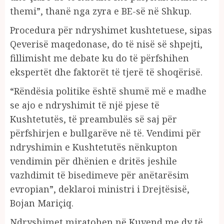
themi”, thanë nga zyra e BE-së në Shkup.
Procedura për ndryshimet kushtetuese, sipas
Qeverisë maqedonase, do të nisë së shpejti,
fillimisht me debate ku do të përfshihen
ekspertët dhe faktorët të tjerë të shoqërisë.
“Rëndësia politike është shumë më e madhe
se ajo e ndryshimit të një pjese të
Kushtetutës, të preambulës së saj për
përfshirjen e bullgarëve në të. Vendimi për
ndryshimin e Kushtetutës nënkupton
vendimin për dhënien e dritës jeshile
vazhdimit të bisedimeve për anëtarësim
evropian”, deklaroi ministri i Drejtësisë,
Bojan Mariçiq.
Ndryshimet miratohen në Kuvend me dy të