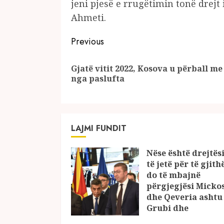
jeni pjesë e rrugëtimin tonë drejt 
Ahmeti.
Continue
Previous
Reading
Gjatë vitit 2022, Kosova u përball me
nga paslufta
LAJMI FUNDIT
Nëse është drejtësi
të jetë për të gjith
do të mbajnë
përgjegjësi Micko
dhe Qeveria ashtu 
Grubi dhe
Kovaçevski?