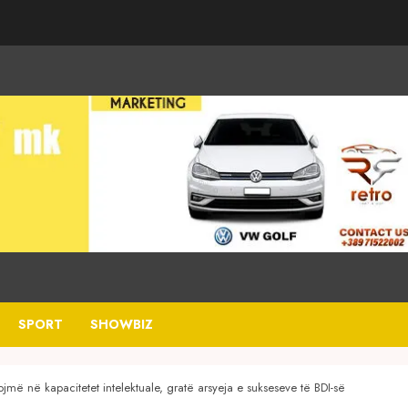
SPORT
SHOWBIZ
jmë në kapacitetet intelektuale, gratë arsyeja e sukseseve të BDI-së