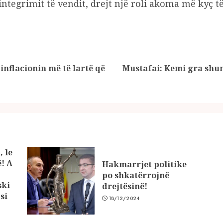
integrimit të vendit, drejt një roli akoma më kyç të
 inflacionin më të lartë që
Mustafai: Kemi gra shum
Previous
Next
post:
post:
, le
ë! A
Hakmarrjet politike
po shkatërrojnë
ski
drejtësinë!
si
18/12/2024