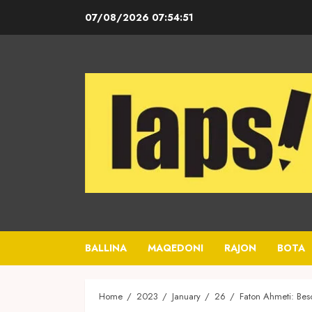
Skip
07/08/2026
07:54:52
to
content
BALLINA
MAQEDONI
RAJON
BOTA
Home
2023
January
26
Faton Ahmeti: Beso