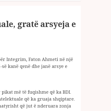
ale, gratë arsyeja e
për Integrim, Faton Ahmeti në një
I-së kanë qenë dhe janë arsye e
r pikat më të fuqishme që ka BDI.
ntelektuale që ka gruaja shqiptare.
tyrisht që jut ë nderuara zonja