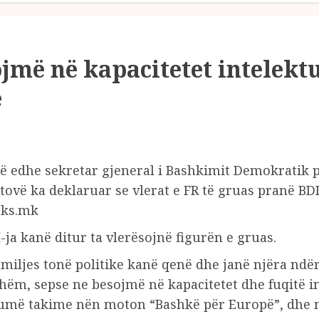
më në kapacitetet intelektu
ë
erë edhe sekretar gjeneral i Bashkimit Demokratik 
tovë ka deklaruar se vlerat e FR të gruas pranë BD
eks.mk
-ja kanë ditur ta vlerësojnë figurën e gruas.
amiljes tonë politike kanë qenë dhe janë njëra ndë
ishëm, sepse ne besojmë në kapacitetet dhe fuqitë i
humë takime nën moton “Bashkë për Europë”, dhe na