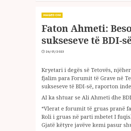
MAQEDONI
Faton Ahmeti: Besoj
sukseseve të BDI-s
26/01/2023
Kryetari i degës së Tetovës, njëh
fjalim para Forumit të Grave në Te
sukseseve të BDI-së, raporton ind
AI ka shtuar se Ali Ahmeti dhe BDI
“Vlerat e forumit të gruas pranë f
Roli i gruas në parti mbetet I fuq
Gjatë këtyre javëve kemi pasur s