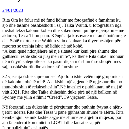
24/01/2023
Rita Ora ka folur më në fund lidhur me fotografinë e famshme ku
ajo dhe tashmë bashkëshorti i saj, Taika Waititi, u fotografuan nga
mediat teksa kalonin kohën dhe shkëmbenin puthje e përqafime me
aktoren, Tessa Thompson. Këngëtarja kosovare me famë botërore, e
cila është martuar me Waititin vitin e kaluar, ka thyer heshtjen për
raportet se treshja ishte në lidhje në atë kohë.
“A keni qenë ndonjëherë në një situatë kur keni pirë shumë dhe
gjithsecili është shoku juaj më i mirë”, ka thënë Rita duke i mohuar
në mënyrë kategorike se ka pasur diçka më shumë se shoqëri mes
saj, bashkëshortit dhe aktores së famshme.
32 vjeçarja është shprehur se “Ajo foto ishte vetëm një grup miqsh
që kalonin kohë të mirë. Ata kishin një agjendë të ngjeshur dhe po
mundoheshin të relaksoheshin”.Në imazhet e publikuara në maj të
vitit 2021, Rita dhe Taika shiheshin duke pirë në një ballkon në
Sydney me yllin e filmit “Creed”, 39-vjeçaren Tessa.
Në fotografi ata dukeshin të përgjumur dhe puthnin fytyrat e njëri-
tjetrit, ndërsa Rita dhe Tessa u panë gjithashtu shumë të afërta. Rita
këmbënguli se nuk kishte asgjë më shumë se argëtim miqësor, por
ajo falenderoi komunitetin LGBTI dhe fansat e saj për
“normalizimin” e situatës.