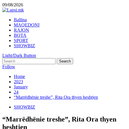
Skip
09/08/2026
to
content
Primary
Ballina
Menu
MAQEDONI
RAJON
BOTA
SPORT
SHOWBIZ
Light/Dark Button
Search
for:
Follow
Home
2023
January
24
“Marrëdhënie treshe”, Rita Ora thyen heshtjen
SHOWBIZ
“Marrëdhënie treshe”, Rita Ora thyen
heshtjen