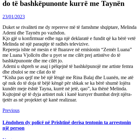
do të bashkëpunonte kurrë me Taynën
23/01/2023
Duket se rivaliteti me dy repereve më të famshme shqiptare, Melinda
Ademi dhe Taynën po vazhdon.
Kjo gjë u konfirmuar edhe nga një deklaratë e fundit që ka bërë vetë
Melinda në një paraqitje të radhës televizive.
Repereja ishte në mesin e të ftuarave në emisionin “Zemër Luana”
me Luana Vjollcën dhe u pyet se me cilët prej artistëve do të
bashkëpunonte dhe me cilët jo.
Ademi u shpreh se asaj i pëlqejnë të bashkëpunojë me artiste femra
dhe zbuloi se me cilat do të
“Kisha pas qejf me bë një lëngë me Rina Balaj dhe Luanën, me atë
që nuk do të doja të bëjë këngë për shkak se ka bërë shumë lojëra
kundër meje është Tayna, kurrë në jetë, qao”, ka thënë Melinda.
Kujtojmë që të dyja artistet nuk i kanë kursyer thumbat drejt njëra-
tjetër as në projektet që kanë realizuar.
Continue
Previous
Previous
post:
Reading
Lëndohen dy policë në Prishtinë derisa tentonin ta arrestonin
një person