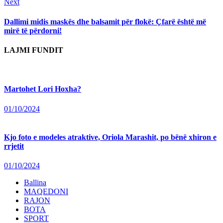
Next
Next
post:
Dallimi midis maskës dhe balsamit për flokë: Çfarë është më
mirë të përdorni!
LAJMI FUNDIT
Martohet Lori Hoxha?
01/10/2024
Kjo foto e modeles atraktive, Oriola Marashit, po bënë xhiron e
rrjetit
01/10/2024
Ballina
MAQEDONI
RAJON
BOTA
SPORT