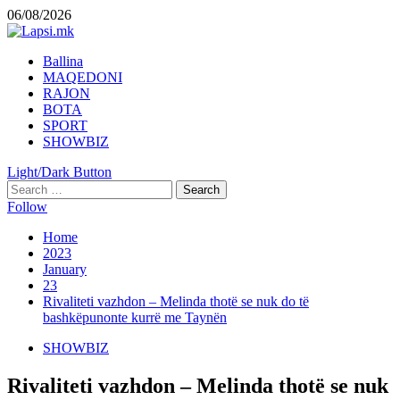
Skip
06/08/2026
to
content
Primary
Ballina
Menu
MAQEDONI
RAJON
BOTA
SPORT
SHOWBIZ
Light/Dark Button
Search
for:
Follow
Home
2023
January
23
Rivaliteti vazhdon – Melinda thotë se nuk do të
bashkëpunonte kurrë me Taynën
SHOWBIZ
Rivaliteti vazhdon – Melinda thotë se nuk