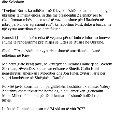
dhe Soledarin.
“Drejtori Burns ka udhëtuar në Kiev, ku është takuar me homologë
ukrainas të inteligjencës, si dhe me presidentin Zelensky për të
rikonfirmuar mbështetjen tonë të vazhdueshme për Ukrainën në
mbrojtje, kundër agresionit rus”, ka raportuar Post, duke u bazuar në
një zyrtar amerikan të paidentifikuar.
Burnsit i janë dhënë merita të veçanta për ofrimin e informacioneve
shumë të rëndësishme prej nisjes së luftës së Rusisë në Ukrainë.
Shefi i CIA-s është ndër zyrtarët e shumtë amerikanë që kanë
udhëtuar në Kiev.
Më herët gjatë kësaj jave, në kryeqytetin ukrainas kanë qenë: Wendy
Sherman, zëvendëssekretare amerikane e Shtetit, Colin Kahl
nënsekretari amerikan i Mbrojtjes dhe Jon Finer, zyrtar i lartë për
siguri kombëtare në Shtëpinë e Bardhë.
Po këtë javë, komandanti i përgjithshëm i ushtrisë ukrainase, Valery
Zaluzhny është takuar me homologun e tij amerikan, gjeneralin
Mark Miller në Poloni, për të diskutuar më shumë hollësi rreth
luftës.
Lufta në Ukrainë ka nisur më 24 shkurt të vitit 2022.