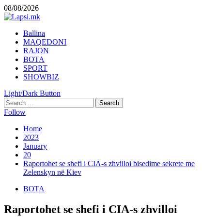
Skip
08/08/2026
to
content
Primary
Ballina
Menu
MAQEDONI
RAJON
BOTA
SPORT
SHOWBIZ
Light/Dark Button
Search
for:
Follow
Home
2023
January
20
Raportohet se shefi i CIA-s zhvilloi bisedime sekrete me
Zelenskyn në Kiev
BOTA
Raportohet se shefi i CIA-s zhvilloi