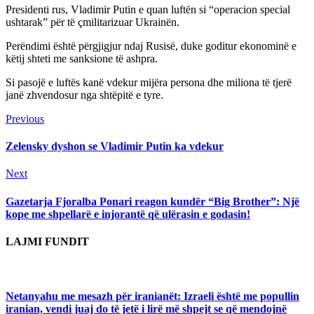
Presidenti rus, Vladimir Putin e quan luftën si “operacion special
ushtarak” për të çmilitarizuar Ukrainën.
Perëndimi është përgjigjur ndaj Rusisë, duke goditur ekonominë e
këtij shteti me sanksione të ashpra.
Si pasojë e luftës kanë vdekur mijëra persona dhe miliona të tjerë
janë zhvendosur nga shtëpitë e tyre.
Continue
Previous
Previous
post:
Reading
Zelensky dyshon se Vladimir Putin ka vdekur
Next
Next
post:
Gazetarja Fjoralba Ponari reagon kundër “Big Brother”: Një
kope me shpellarë e injorantë që ulërasin e godasin!
LAJMI FUNDIT
Netanyahu me mesazh për iranianët: Izraeli është me popullin
iranian, vendi juaj do të jetë i lirë më shpejt se që mendojnë