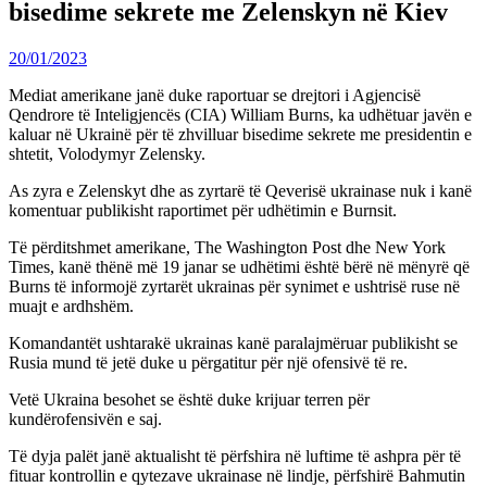
bisedime sekrete me Zelenskyn në Kiev
20/01/2023
Mediat amerikane janë duke raportuar se drejtori i Agjencisë
Qendrore të Inteligjencës (CIA) William Burns, ka udhëtuar javën e
kaluar në Ukrainë për të zhvilluar bisedime sekrete me presidentin e
shtetit, Volodymyr Zelensky.
As zyra e Zelenskyt dhe as zyrtarë të Qeverisë ukrainase nuk i kanë
komentuar publikisht raportimet për udhëtimin e Burnsit.
Të përditshmet amerikane, The Washington Post dhe New York
Times, kanë thënë më 19 janar se udhëtimi është bërë në mënyrë që
Burns të informojë zyrtarët ukrainas për synimet e ushtrisë ruse në
muajt e ardhshëm.
Komandantët ushtarakë ukrainas kanë paralajmëruar publikisht se
Rusia mund të jetë duke u përgatitur për një ofensivë të re.
Vetë Ukraina besohet se është duke krijuar terren për
kundërofensivën e saj.
Të dyja palët janë aktualisht të përfshira në luftime të ashpra për të
fituar kontrollin e qytezave ukrainase në lindje, përfshirë Bahmutin