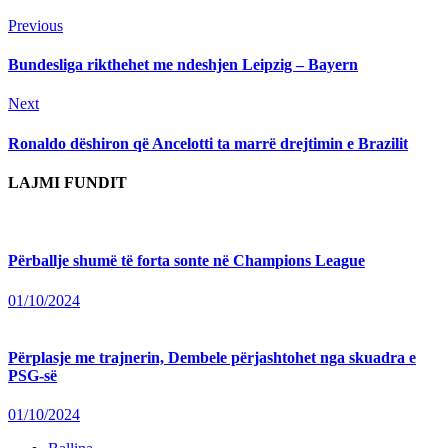
Continue
Previous
Previous
post:
Reading
Bundesliga rikthehet me ndeshjen Leipzig – Bayern
Next
Next
post:
Ronaldo dëshiron që Ancelotti ta marrë drejtimin e Brazilit
LAJMI FUNDIT
Përballje shumë të forta sonte në Champions League
01/10/2024
Përplasje me trajnerin, Dembele përjashtohet nga skuadra e
PSG-së
01/10/2024