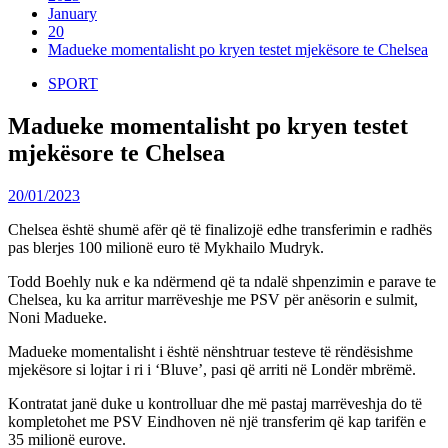
January
20
Madueke momentalisht po kryen testet mjekësore te Chelsea
SPORT
Madueke momentalisht po kryen testet
mjekësore te Chelsea
20/01/2023
Chelsea është shumë afër që të finalizojë edhe transferimin e radhës
pas blerjes 100 milionë euro të Mykhailo Mudryk.
Todd Boehly nuk e ka ndërmend që ta ndalë shpenzimin e parave te
Chelsea, ku ka arritur marrëveshje me PSV për anësorin e sulmit,
Noni Madueke.
Madueke momentalisht i është nënshtruar testeve të rëndësishme
mjekësore si lojtar i ri i ‘Bluve’, pasi që arriti në Londër mbrëmë.
Kontratat janë duke u kontrolluar dhe më pastaj marrëveshja do të
kompletohet me PSV Eindhoven në një transferim që kap tarifën e
35 milionë eurove.