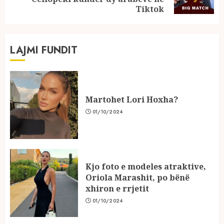
post:
Tiktok
LAJMI FUNDIT
Martohet Lori Hoxha?
01/10/2024
Kjo foto e modeles atraktive,
Oriola Marashit, po bënë
xhiron e rrjetit
01/10/2024