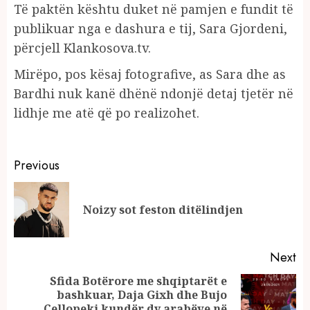
Të paktën kështu duket në pamjen e fundit të
publikuar nga e dashura e tij, Sara Gjordeni,
përcjell Klankosova.tv.
Mirëpo, pos kësaj fotografive, as Sara dhe as
Bardhi nuk kanë dhënë ndonjë detaj tjetër në
lidhje me atë që po realizohet.
Continue
Previous
Reading
Pr
Noizy sot feston ditëlindjen
po
Next
Sfida Botërore me shqiptarët e
bashkuar, Daja Gixh dhe Bujo
Next
Cellopeki kundër dy arabëve në