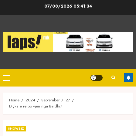
Skip
07/08/2026
05:41:34
to
content
Primary
Menu
Home
2024
September
27
Diçka e re po vjen nga Bardhi?
SHOWBIZ