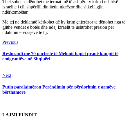
Theksohet se dënohet me termat më të ashpër ky krim i ushtrisë
izraelite i cili shpërfill dinjitetin njerëzor dhe shkel ligjin
ndërkombëtar.
Më tej në deklaratë kërkohet që ky krim çnjerëzor të dënohet nga të
gjithë vendet e botës dhe ndaj Izraelit të ushtrohet presion për
ndalimin e vrasjeve të tij.
Continue
Previous
Previous
post:
Reading
Restoranti me 70 portrete të Melonit hapet pranë kampit të
emigrantëve në Shqipëri
Next
Next
post:
Putin paralajmëron Perëndimin për përdorimin e armëve
bërthamore
LAJMI FUNDIT