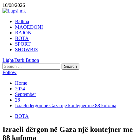
Skip
10/08/2026
to
content
Primary
Ballina
Menu
MAQEDONI
RAJON
BOTA
SPORT
SHOWBIZ
Light/Dark Button
Search
for:
Follow
Home
2024
September
26
Izraeli dërgon në Gaza një kontejner me 88 kufoma
BOTA
Izraeli dërgon në Gaza një kontejner me
88 kufoma