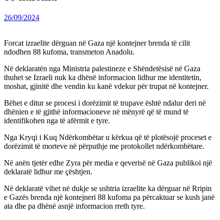
26/09/2024
Forcat izraelite dërguan në Gaza një kontejner brenda të cilit
ndodhen 88 kufoma, transmeton Anadolu.
Në deklaratën nga Ministria palestineze e Shëndetësisë në Gaza
thuhet se Izraeli nuk ka dhënë informacion lidhur me identitetin,
moshat, gjinitë dhe vendin ku kanë vdekur për trupat në kontejner.
Bëhet e ditur se procesi i dorëzimit të trupave është ndalur deri në
dhënien e të gjithë informacioneve në mënyrë që të mund të
identifikohen nga të afërmit e tyre.
Nga Kryqi i Kuq Ndërkombëtar u kërkua që të plotësojë proceset e
dorëzimit të morteve në përputhje me protokollet ndërkombëtare.
Në anën tjetër edhe Zyra për media e qeverisë në Gaza publikoi një
deklaratë lidhur me çështjen.
Në deklaratë vihet në dukje se ushtria izraelite ka dërguar në Rripin
e Gazës brenda një kontejneri 88 kufoma pa përcaktuar se kush janë
ata dhe pa dhënë asnjë informacion rreth tyre.