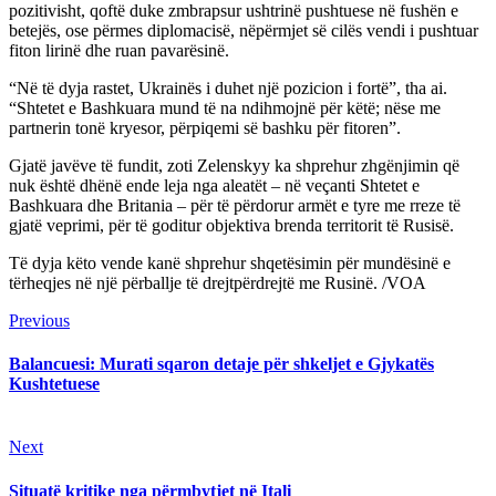
pozitivisht, qoftë duke zmbrapsur ushtrinë pushtuese në fushën e
betejës, ose përmes diplomacisë, nëpërmjet së cilës vendi i pushtuar
fiton lirinë dhe ruan pavarësinë.
“Në të dyja rastet, Ukrainës i duhet një pozicion i fortë”, tha ai.
“Shtetet e Bashkuara mund të na ndihmojnë për këtë; nëse me
partnerin tonë kryesor, përpiqemi së bashku për fitoren”.
Gjatë javëve të fundit, zoti Zelenskyy ka shprehur zhgënjimin që
nuk është dhënë ende leja nga aleatët – në veçanti Shtetet e
Bashkuara dhe Britania – për të përdorur armët e tyre me rreze të
gjatë veprimi, për të goditur objektiva brenda territorit të Rusisë.
Të dyja këto vende kanë shprehur shqetësimin për mundësinë e
tërheqjes në një përballje të drejtpërdrejtë me Rusinë. /VOA
Continue
Previous
Previous
post:
Reading
Balancuesi: Murati sqaron detaje për shkeljet e Gjykatës
Kushtetuese
Next
Next
post:
Situatë kritike nga përmbytjet në Itali