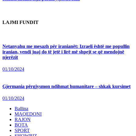
LAJMI FUNDIT
Netanyahu me mesazh për iranianët: Izraeli është me popullin
iranian, vendi juaj do të jetë i lirë më shpejt se që mendojnë
njerëzit
01/10/2024
Gjermania përgjysmon ndihmat humanitare – shkak kursimet
01/10/2024
Ballina
MAQEDONI
RAJON
BOTA
SPORT
SHOWBIZ