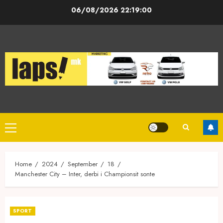
Skip
06/08/2026
22:19:00
to
content
Primary
Menu
Home
2024
September
18
Manchester City – Inter, derbi i Championsit sonte
SPORT