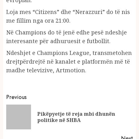
Loja mes “Citizens” dhe “Nerazzuri” do të nis
me fillim nga ora 21:00.
Në Champions do të jenë edhe pesë ndeshje
interesante për adhuruesit e futbollit.
Ndeshjet e Champions League, transmetohen
drejtpërdrejtë në kanalet e platformën më të
madhe televizive, Artmotion.
Continue
Previous
Reading
Pikëpyetje të reja mbi dhunën
Pr
politike në SHBA
po
Next