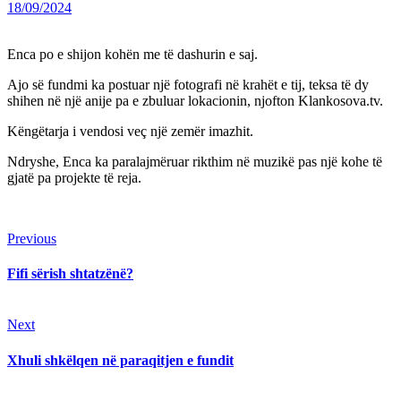
18/09/2024
Enca po e shijon kohën me të dashurin e saj.
Ajo së fundmi ka postuar një fotografi në krahët e tij, teksa të dy
shihen në një anije pa e zbuluar lokacionin, njofton Klankosova.tv.
Këngëtarja i vendosi veç një zemër imazhit.
Ndryshe, Enca ka paralajmëruar rikthim në muzikë pas një kohe të
gjatë pa projekte të reja.
Continue
Previous
Previous
post:
Reading
Fifi sërish shtatzënë?
Next
Next
post:
Xhuli shkëlqen në paraqitjen e fundit