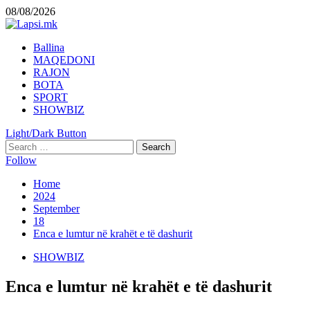
Skip
08/08/2026
to
content
Primary
Ballina
Menu
MAQEDONI
RAJON
BOTA
SPORT
SHOWBIZ
Light/Dark Button
Search
for:
Follow
Home
2024
September
18
Enca e lumtur në krahët e të dashurit
SHOWBIZ
Enca e lumtur në krahët e të dashurit