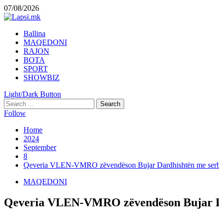
Skip
07/08/2026
to
content
Primary
Ballina
Menu
MAQEDONI
RAJON
BOTA
SPORT
SHOWBIZ
Light/Dark Button
Search
for:
Follow
Home
2024
September
8
Qeveria VLEN-VMRO zëvendëson Bujar Dardhishtën me serbin
MAQEDONI
Qeveria VLEN-VMRO zëvendëson Bujar Da