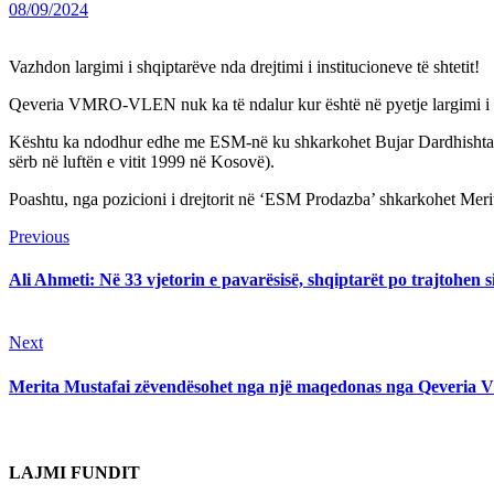
08/09/2024
Vazhdon largimi i shqiptarëve nda drejtimi i institucioneve të shtetit!
Qeveria VMRO-VLEN nuk ka të ndalur kur është në pyetje largimi i shq
Kështu ka ndodhur edhe me ESM-në ku shkarkohet Bujar Dardhishta dhe n
sërb në luftën e vitit 1999 në Kosovë).
Poashtu, nga pozicioni i drejtorit në ‘ESM Prodazba’ shkarkohet Mer
Continue
Previous
Previous
post:
Reading
Ali Ahmeti: Në 33 vjetorin e pavarësisë, shqiptarët po trajtohen si
Next
Next
post:
Merita Mustafai zëvendësohet nga një maqedonas nga Qeveri
LAJMI FUNDIT