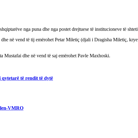
iptarëve nga puna dhe nga postet drejtuese të institucioneve të shteti
ë vend të tij emërohet Petar Miletiç (djali i Dragisha Miletiç, kryetar
ita Mustafai dhe në vend të saj emërohet Pavle Maxhoski.
 qytetarë të rendit të dytë
a Vlen-VMRO