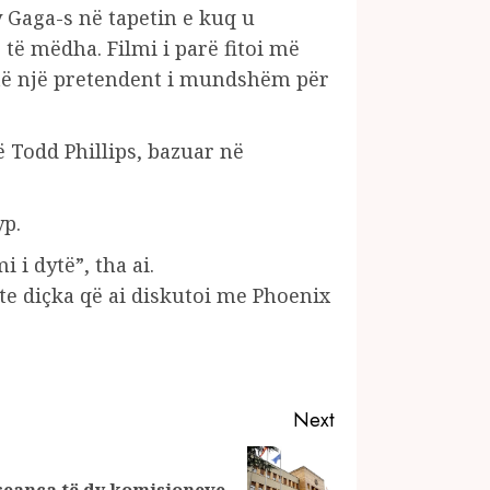
y Gaga-s në tapetin e kuq u
të mëdha. Filmi i parë fitoi më
htë një pretendent i mundshëm për
 Todd Phillips, bazuar në
yp.
i dytë”, tha ai.
shte diçka që ai diskutoi me Phoenix
Next
eanca të dy komisioneve