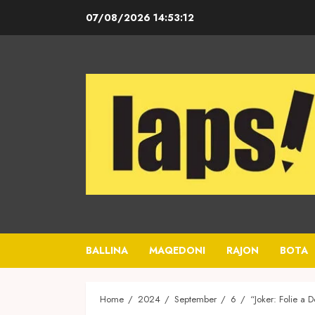
Skip
07/08/2026
14:53:13
to
content
BALLINA
MAQEDONI
RAJON
BOTA
Home
2024
September
6
“Joker: Folie a 