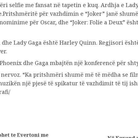
ri selfie me fansat në tapetin e kuq. Ardhja e Lad
.Pritshmëritë për vazhdimin e “Joker” janë shumë 
nominime për Oscar, dhe “Joker: Folie a Deux” ës
 dhe Lady Gaga është Harley Quinn. Regjisori është
er.
, Phoenix dhe Gaga mbajtën një konferencë për sht
 nervoz. “Ka pritshmëri shumë më të mëdha se filmi 
 muzikën një pjesë të spikatur të vazhdimit të tij i
afi/
het te Evertoni me
Previous
Next
Në Kuvend s