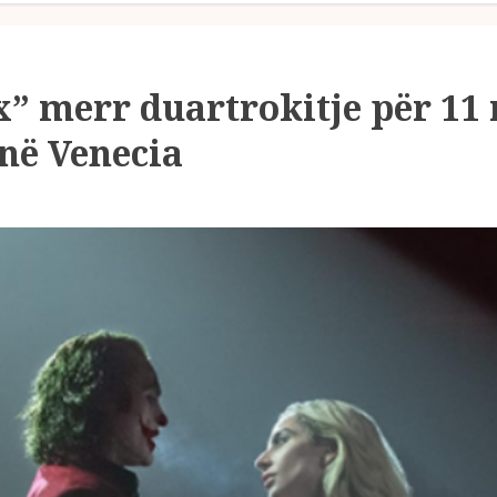
ux” merr duartrokitje për 11
 në Venecia