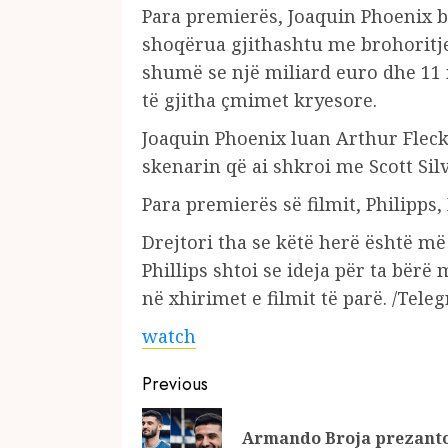
Para premierës, Joaquin Phoenix bë
shoqërua gjithashtu me brohoritje
shumë se një miliard euro dhe 11 
të gjitha çmimet kryesore.
Joaquin Phoenix luan Arthur Fleck
skenarin që ai shkroi me Scott Silv
Para premierës së filmit, Philipps
Drejtori tha se këtë herë është më
Phillips shtoi se ideja për ta bërë
në xhirimet e filmit të parë. /Telegr
watch
Continue
Previous
Reading
Armando Broja prezanto