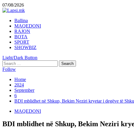
Skip
07/08/2026
to
content
Primary
Ballina
Menu
MAQEDONI
RAJON
BOTA
SPORT
SHOWBIZ
Light/Dark Button
Search
for:
Follow
Home
2024
September
6
BDI mblidhet në Shkup, Bekim Neziri kryetar i degëve të Shku
MAQEDONI
BDI mblidhet në Shkup, Bekim Neziri kryet