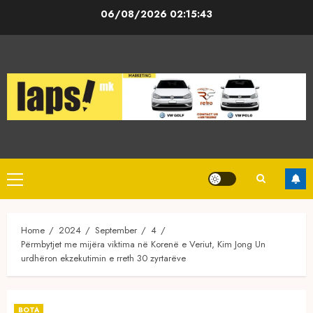
Skip
06/08/2026
02:15:43
to
content
Primary
Menu
Home
2024
September
4
Përmbytjet me mijëra viktima në Korenë e Veriut, Kim Jong Un
urdhëron ekzekutimin e rreth 30 zyrtarëve
BOTA