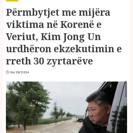
Përmbytjet me mijëra
viktima në Korenë e
Veriut, Kim Jong Un
urdhëron ekzekutimin e
rreth 30 zyrtarëve
04/09/2024