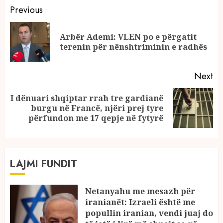
Continue
Previous
Reading
Arbër Ademi: VLEN po e përgatit
Pr
terenin për nënshtriminin e radhës
po
Next
I dënuari shqiptar rrah tre gardianë
Next
burgu në Francë, njëri prej tyre
post:
përfundon me 17 qepje në fytyrë
LAJMI FUNDIT
Netanyahu me mesazh për
iranianët: Izraeli është me
popullin iranian, vendi juaj do