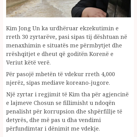
Kim Jong Un ka urdhëruar ekzekutimin e
rreth 30 zyrtarëve, pasi sipas tij dështuan në
menaxhimin e situatës me përmbytjet dhe
rrëshqitjet e dheut që goditën Korenë e
Veriut këtë verë.
Për pasojë mbetën të vdekur rreth 4,000
njerëz, sipas mediave koreano-jugore.
Një zyrtar i regjimit të Kim tha për agjencinë
e lajmeve Chosun se fillimisht u ndoqën
penalisht për korrupsion dhe shpërfillje të
detyrës, dhe më pas u dha vendimi
përfundimtar i dënimit me vdekje.