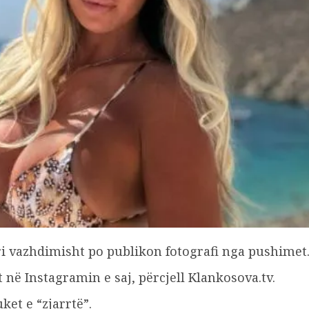
ri vazhdimisht po publikon fotografi nga pushimet
t në Instagramin e saj, përcjell Klankosova.tv.
ket e “zjarrtë”.