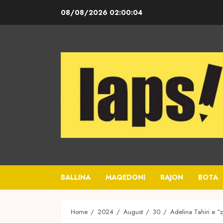
Skip
08/08/2026
02:00:05
to
content
BALLINA
MAQEDONI
RAJON
BOTA
Home
2024
August
30
Adelina Tahiri e “