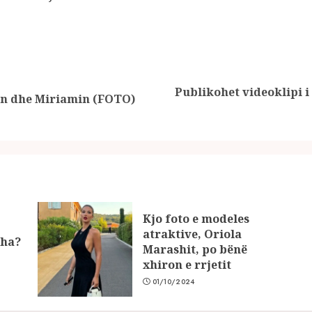
Publikohet videoklipi 
Previous
Next
in dhe Miriamin (FOTO)
post:
post:
Kjo foto e modeles
atraktive, Oriola
xha?
Marashit, po bënë
xhiron e rrjetit
01/10/2024