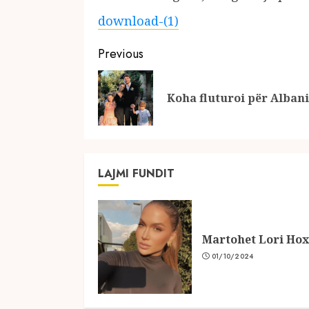
download-(1)
Continue
Previous
Reading
Koha fluturoi për Alban
LAJMI FUNDIT
Martohet Lori Ho
01/10/2024