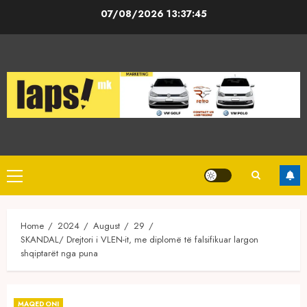
Skip
07/08/2026
13:37:46
to
content
Primary
Menu
Home
2024
August
29
SKANDAL/ Drejtori i VLEN-it, me diplomë të falsifikuar largon
shqiptarët nga puna
MAQEDONI