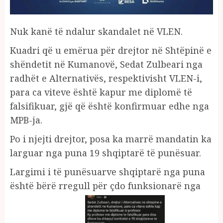
Nuk kanë të ndalur skandalet në VLEN.
Kuadri që u emërua për drejtor në Shtëpinë e
shëndetit në Kumanovë, Sedat Zulbeari nga
radhët e Alternativës, respektivisht VLEN-i,
para ca viteve është kapur me diplomë të
falsifikuar, gjë që është konfirmuar edhe nga
MPB-ja.
Po i njejti drejtor, posa ka marrë mandatin ka
larguar nga puna 19 shqiptarë të punësuar.
Largimi i të punësuarve shqiptarë nga puna
është bërë rregull për çdo funksionarë nga