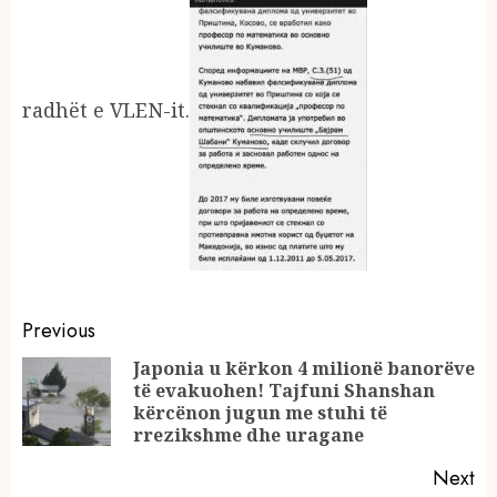
radhët e VLEN-it.
Continue
Previous
Reading
Japonia u kërkon 4 milionë banorëve
të evakuohen! Tajfuni Shanshan
Pr
kërcënon jugun me stuhi të
po
rrezikshme dhe uragane
Next