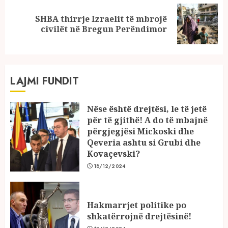
SHBA thirrje Izraelit të mbrojë
Next
civilët në Bregun Perëndimor
post:
LAJMI FUNDIT
Nëse është drejtësi, le të jetë
për të gjithë! A do të mbajnë
përgjegjësi Mickoski dhe
Qeveria ashtu si Grubi dhe
Kovaçevski?
18/12/2024
Hakmarrjet politike po
shkatërrojnë drejtësinë!