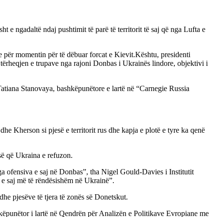
t e ngadaltë ndaj pushtimit të parë të territorit të saj që nga Lufta e
 për momentin për të dëbuar forcat e Kievit.Kështu, presidenti
 tërheqjen e trupave nga rajoni Donbas i Ukrainës lindore, objektivi i
roi Tatiana Stanovaya, bashkëpunëtore e lartë në “Carnegie Russia
he Kherson si pjesë e territorit rus dhe kapja e plotë e tyre ka qenë
esë që Ukraina e refuzon.
a ofensiva e saj në Donbas”, tha Nigel Gould-Davies i Institutit
 e saj më të rëndësishëm në Ukrainë”.
dhe pjesëve të tjera të zonës së Donetskut.
ëpunëtor i lartë në Qendrën për Analizën e Politikave Evropiane me