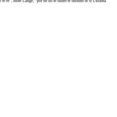
 të re”, thotë Lange, “por ne do të duhet të shohim se si Ukraina