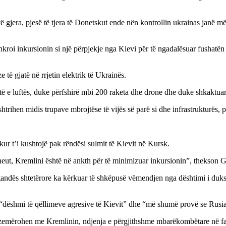
të gjera, pjesë të tjera të Donetskut ende nën kontrollin ukrainas janë
kroi inkursionin si një përpjekje nga Kievi për të ngadalësuar fushatën
të gjatë në rrjetin elektrik të Ukrainës.
ë e luftës, duke përfshirë mbi 200 raketa dhe drone dhe duke shkaktuar n
htrihen midis trupave mbrojtëse të vijës së parë si dhe infrastrukturës, pë
kur t’i kushtojë pak rëndësi sulmit të Kievit në Kursk.
heut, Kremlini është në ankth për të minimizuar inkursionin”, thekson
ropagandës shtetërore ka kërkuar të shkëpusë vëmendjen nga dështimi i du
 “dëshmi të qëllimeve agresive të Kievit” dhe “më shumë provë se Rusia
emërohen me Kremlinin, ndjenja e përgjithshme mbarëkombëtare në fakt