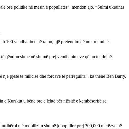
ciale ose politike në mesin e popullatës”, mendon ajo. “Sulmi ukrainas
.
e rreth 100 vendbanime në rajon, një pretendim që nuk mund të
prani të qëndrueshme në shumë prej vendbanimeve që pretendojnë.
 një pjesë të milicisë dhe forcave të parregullta”, ka thënë Ben Barry,
nin e Kurskut u bënë pre e lehtë për njësitë e këmbësorisë së
 ai urdhëroi një mobilizim shumë jopopullor prej 300,000 njerëzve në