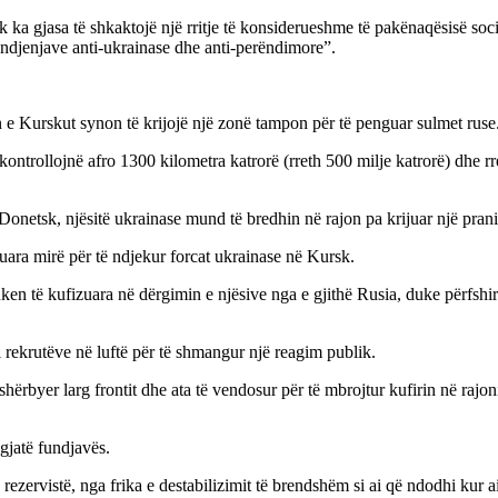
uk ka gjasa të shkaktojë një rritje të konsiderueshme të pakënaqësisë so
të ndjenjave anti-ukrainase dhe anti-perëndimore”.
 e Kurskut synon të krijojë një zonë tampon për të penguar sulmet ruse
vit kontrollojnë afro 1300 kilometra katrorë (rreth 500 milje katrorë) dh
 në Donetsk, njësitë ukrainase mund të bredhin në rajon pa krijuar një 
ara mirë për të ndjekur forcat ukrainase në Kursk.
en të kufizuara në dërgimin e njësive nga e gjithë Rusia, duke përfshirë
 rekrutëve në luftë për të shmangur një reagim publik.
 shërbyer larg frontit dhe ata të vendosur për të mbrojtur kufirin në rajo
gjatë fundjavës.
rezervistë, nga frika e destabilizimit të brendshëm si ai që ndodhi kur