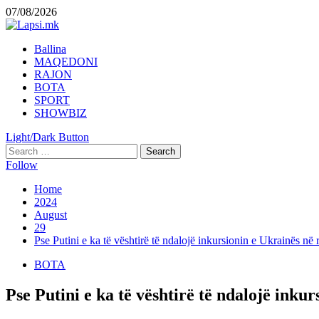
Skip
07/08/2026
to
content
Primary
Ballina
Menu
MAQEDONI
RAJON
BOTA
SPORT
SHOWBIZ
Light/Dark Button
Search
for:
Follow
Home
2024
August
29
Pse Putini e ka të vështirë të ndalojë inkursionin e Ukrainës në
BOTA
Pse Putini e ka të vështirë të ndalojë inku