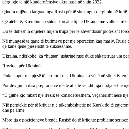
përgjigje të një kundërofensive ukrainase në vitin 2022.
Qindra mijëra u larguan nga Rusia për të shmangur dërgimin në luftë.
Që atëherë, Kremlini ka shtuar forcat e tij në Ukrainë me vullnetarë të 
Do të duheshin dhjetëra mijëra trupa për të zhvendosur plotësisht forcë
Në mungesë të qartë të burimeve për një operacion kaq masiv, Rusia ta
që kanë qenë pjesërisht të suksesshme.
Ukraina, ndërkohë, ka “hutuar” ushtrinë ruse duke shkatërruar ura përt
Rreziqet për Ukrainën
Duke kapur një pjesë të territorit rus, Ukraina ka vënë në siklet Kreml
Por devijimi i disa prej forcave më të afta të vendit nga lindja është nj
“E gjithë kjo mbart një rrezik të konsiderueshëm, veçanërisht nëse një 
Një përpjekje për të krijuar një pikëmbështetje në Kursk do të zgjeront
dhe pa armë.
Mbrojtja e pozicioneve brenda Rusisë do të krijonte probleme serioze lo