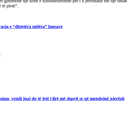
et gjithmonë një kohë e konsiderueshme për t’u përshtatur me një situatë
 të plotë”.
rasja e “dhjetëra mijëra” fansave
s
an, vendi juaj do të jetë i lirë më shpejt se që mendojnë njerëzit