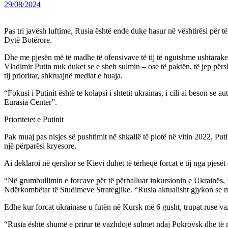
29/08/2024
Pas tri javësh luftime, Rusia është ende duke hasur në vështirësi për të 
Dytë Botërore.
Dhe me pjesën më të madhe të ofensivave të tij të ngutshme ushtarake
Vladimir Putin nuk duket se e sheh sulmin – ose të paktën, të jep përsh
tij prioritar, shkruajnë mediat e huaja.
“Fokusi i Putinit është te kolapsi i shtetit ukrainas, i cili ai beson s
Eurasia Center”.
Prioritetet e Putinit
Pak muaj pas nisjes së pushtimit në shkallë të plotë në vitin 2022, Put
një përparësi kryesore.
Ai deklaroi në qershor se Kievi duhet të tërheqë forcat e tij nga pjesë
“Në grumbullimin e forcave për të përballuar inkursionin e Ukrainës, 
Ndërkombëtar të Studimeve Strategjike. “Rusia aktualisht gjykon se 
Edhe kur forcat ukrainase u futën në Kursk më 6 gusht, trupat ruse vazh
“Rusia është shumë e prirur të vazhdojë sulmet ndaj Pokrovsk dhe t