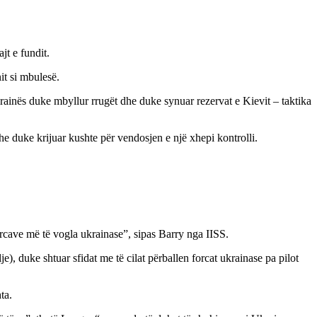
jt e fundit.
it si mbulesë.
rainës duke mbyllur rrugët dhe duke synuar rezervat e Kievit – taktika
he duke krijuar kushte për vendosjen e një xhepi kontrolli.
forcave më të vogla ukrainase”, sipas Barry nga IISS.
), duke shtuar sfidat me të cilat përballen forcat ukrainase pa pilot
ta.