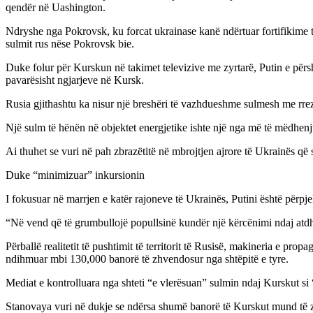
qendër në Uashington.
Ndryshe nga Pokrovsk, ku forcat ukrainase kanë ndërtuar fortifikime 
sulmit rus nëse Pokrovsk bie.
Duke folur për Kurskun në takimet televizive me zyrtarë, Putin e përsh
pavarësisht ngjarjeve në Kursk.
Rusia gjithashtu ka nisur një breshëri të vazhdueshme sulmesh me rreze 
Një sulm të hënën në objektet energjetike ishte një nga më të mëdhenjt
Ai thuhet se vuri në pah zbrazëtitë në mbrojtjen ajrore të Ukrainës që s
Duke “minimizuar” inkursionin
I fokusuar në marrjen e katër rajoneve të Ukrainës, Putini është përpje
“Në vend që të grumbullojë popullsinë kundër një kërcënimi ndaj atd
Përballë realitetit të pushtimit të territorit të Rusisë, makineria e p
ndihmuar mbi 130,000 banorë të zhvendosur nga shtëpitë e tyre.
Mediat e kontrolluara nga shteti “e vlerësuan” sulmin ndaj Kurskut si
Stanovaya vuri në dukje se ndërsa shumë banorë të Kurskut mund të z