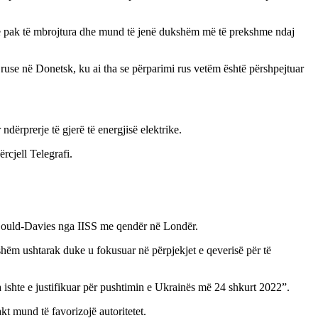
 më pak të mbrojtura dhe mund të jenë dukshëm më të prekshme ndaj
 ruse në Donetsk, ku ai tha se përparimi rus vetëm është përshpejtuar
dërprerje të gjerë të energjisë elektrike.
rcjell Telegrafi.
 Gould-Davies nga IISS me qendër në Londër.
kshëm ushtarak duke u fokusuar në përpjekjet e qeverisë për të
 ishte e justifikuar për pushtimin e Ukrainës më 24 shkurt 2022”.
 mund të favorizojë autoritetet.