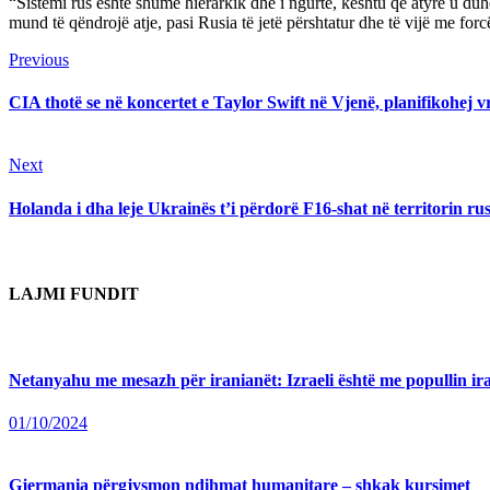
“Sistemi rus është shumë hierarkik dhe i ngurtë, kështu që atyre u duh
mund të qëndrojë atje, pasi Rusia të jetë përshtatur dhe të vijë me forcë
Continue
Previous
Previous
post:
Reading
CIA thotë se në koncertet e Taylor Swift në Vjenë, planifikohej v
Next
Next
post:
Holanda i dha leje Ukrainës t’i përdorë F16-shat në territorin ru
LAJMI FUNDIT
Netanyahu me mesazh për iranianët: Izraeli është me popullin irani
01/10/2024
Gjermania përgjysmon ndihmat humanitare – shkak kursimet