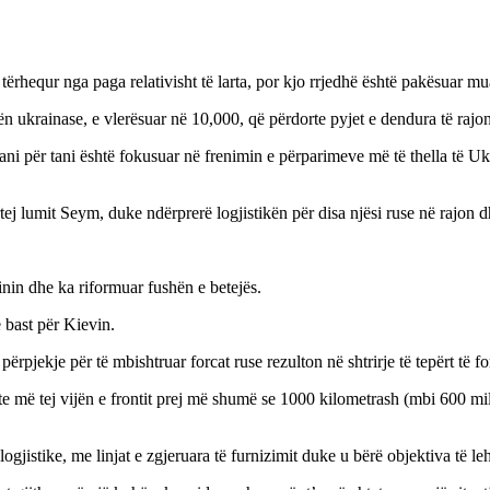
tërhequr nga paga relativisht të larta, por kjo rrjedhë është pakësuar mua
n ukrainase, e vlerësuar në 10,000, që përdorte pyjet e dendura të rajon
ni për tani është fokusuar në frenimin e përparimeve më të thella të Uk
ej lumit Seym, duke ndërprerë logjistikën për disa njësi ruse në rajon d
inin dhe ka riformuar fushën e betejës.
ë bast për Kievin.
përpjekje për të mbishtruar forcat ruse rezulton në shtrirje të tepërt të 
e më tej vijën e frontit prej më shumë se 1000 kilometrash (mbi 600 milje
gjistike, me linjat e zgjeruara të furnizimit duke u bërë objektiva të leh