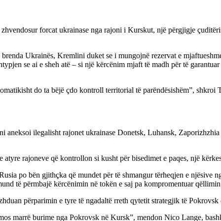
zhvendosur forcat ukrainase nga rajoni i Kurskut, një përgjigje çuditërish
 brenda Ukrainës, Kremlini duket se i mungojnë rezervat e mjaftueshme
typjen se ai e sheh atë – si një kërcënim mjaft të madh për të garantuar
e automatikisht do ta bëjë çdo kontroll territorial të parëndësishëm”, shk
ini aneksoi ilegalisht rajonet ukrainase Donetsk, Luhansk, Zaporizhzhia d
t e atyre rajoneve që kontrollon si kusht për bisedimet e paqes, një kërk
Rusia po bën gjithçka që mundet për të shmangur tërheqjen e njësive ng
mund të përmbajë kërcënimin në tokën e saj pa kompromentuar qëllimin
duan përparimin e tyre të ngadaltë rreth qytetit strategjik të Pokrovsk 
ë mos marrë burime nga Pokrovsk në Kursk”, mendon Nico Lange, bashk