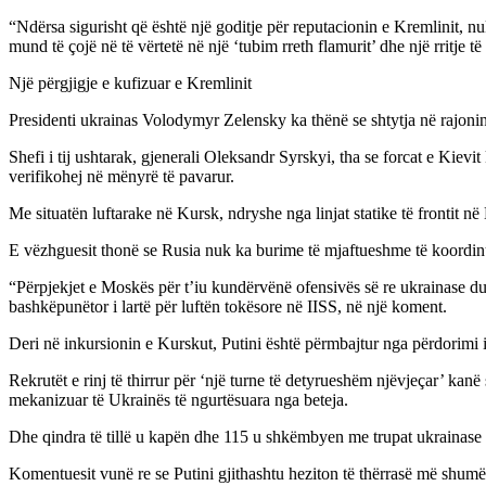
“Ndërsa sigurisht që është një goditje për reputacionin e Kremlinit, n
mund të çojë në të vërtetë në një ‘tubim rreth flamurit’ dhe një rritje 
Një përgjigje e kufizuar e Kremlinit
Presidenti ukrainas Volodymyr Zelensky ka thënë se shtytja në rajonin
Shefi i tij ushtarak, gjenerali Oleksandr Syrskyi, tha se forcat e Kie
verifikohej në mënyrë të pavarur.
Me situatën luftarake në Kursk, ndryshe nga linjat statike të frontit
E vëzhguesit thonë se Rusia nuk ka burime të mjaftueshme të koordinu
“Përpjekjet e Moskës për t’iu kundërvënë ofensivës së re ukrainase duk
bashkëpunëtor i lartë për luftën tokësore në IISS, në një koment.
Deri në inkursionin e Kurskut, Putini është përmbajtur nga përdorimi i
Rekrutët e rinj të thirrur për ‘një turne të detyrueshëm njëvjeçar’ kanë
mekanizuar të Ukrainës të ngurtësuara nga beteja.
Dhe qindra të tillë u kapën dhe 115 u shkëmbyen me trupat ukrainase 
Komentuesit vunë re se Putini gjithashtu heziton të thërrasë më shumë 