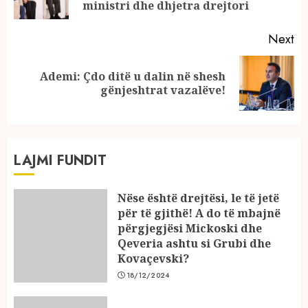
po
ministri dhe dhjetra drejtori
Next
Ademi: Çdo ditë u dalin në shesh
Next
gënjeshtrat vazalëve!
post:
LAJMI FUNDIT
Nëse është drejtësi, le të jetë
për të gjithë! A do të mbajnë
përgjegjësi Mickoski dhe
Qeveria ashtu si Grubi dhe
Kovaçevski?
18/12/2024