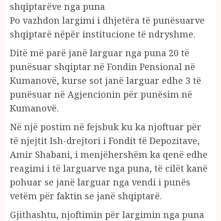
shqiptarëve nga puna
Po vazhdon largimi i dhjetëra të punësuarve
shqiptarë nëpër institucione të ndryshme.
Ditë më parë janë larguar nga puna 20 të
punësuar shqiptar në Fondin Pensional në
Kumanovë, kurse sot janë larguar edhe 3 të
punësuar në Agjencionin për punësim në
Kumanovë.
Në një postim në fejsbuk ku ka njoftuar për
të njejtit Ish-drejtori i Fondit të Depozitave,
Amir Shabani, i menjëhershëm ka qenë edhe
reagimi i të larguarve nga puna, të cilët kanë
pohuar se janë larguar nga vendi i punës
vetëm për faktin se janë shqiptarë.
Gjithashtu, njoftimin për largimin nga puna