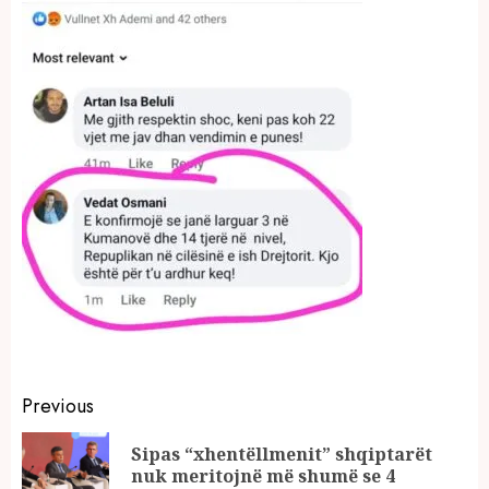
Continue
Previous
Reading
Sipas “xhentëllmenit” shqiptarët
Pr
nuk meritojnë më shumë se 4