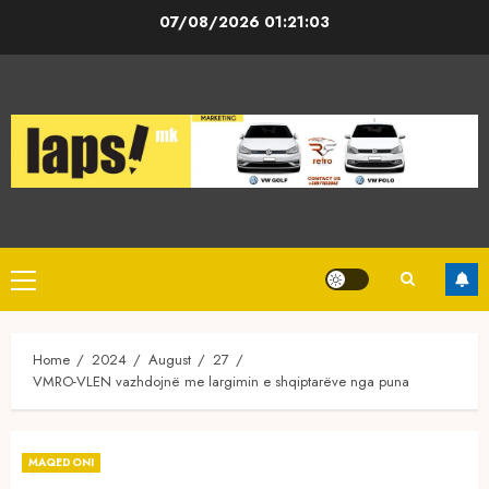
Skip
07/08/2026
01:21:03
to
content
Primary
Menu
Home
2024
August
27
VMRO-VLEN vazhdojnë me largimin e shqiptarëve nga puna
MAQEDONI