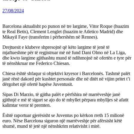
27/08/2024
Barcelona aktualisht po punon në tre largime, Vitor Roque (huazim
te Real Betis), Clement Lenglet (huazim te Atletico Madrid) dhe
Mikayil Faye (transferim i përhershëm në Rennes).
Drejtuesit e klubeve shpresojnë që këto largime të jenë të
mjaftueshme për të regjistruar më në fund Dani Olmo në La Liga,
dhe kwto largime gjithashtu mund të ndihmojnë në ofertën e tyre për
të nënshkruar me Federico Chiesan.
Chiesa është shfaqur si objektivi kryesor i Barcelonës. Tashmë palët
janë rënë dakord për kushtet personale dhe në ditët në vijim pritet t’i
dërgohet një ofertë hapëse Juventusit.
Sipas Di Marzio, të gjitha palët e përfshira në marrëveshje janë
gjithnjë e më të sigurt se ajo do të mbyllet përpara mbylljes së afatit
kalimtar veror të premten.
Është raportuar gjerësisht se Juventus po kërkon rreth 15 milionë
euro. Nëse Barcelona siguron një marrëveshje për afërsisht këtë
shumë, mund të jetë një nënshkrim relativisht i mirë.