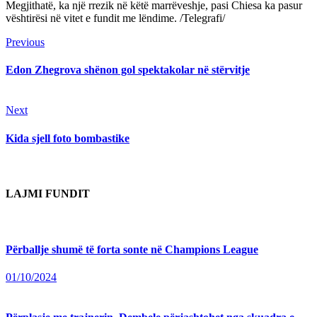
Megjithatë, ka një rrezik në këtë marrëveshje, pasi Chiesa ka pasur
vështirësi në vitet e fundit me lëndime. /Telegrafi/
Continue
Previous
Previous
post:
Reading
Edon Zhegrova shënon gol spektakolar në stërvitje
Next
Next
post:
Kida sjell foto bombastike
LAJMI FUNDIT
Përballje shumë të forta sonte në Champions League
01/10/2024