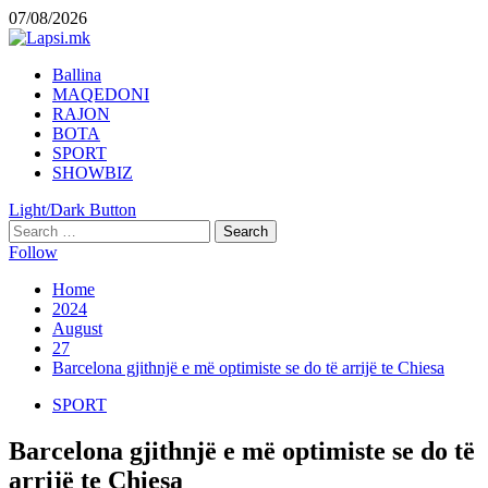
Skip
07/08/2026
to
content
Primary
Ballina
Menu
MAQEDONI
RAJON
BOTA
SPORT
SHOWBIZ
Light/Dark Button
Search
for:
Follow
Home
2024
August
27
Barcelona gjithnjë e më optimiste se do të arrijë te Chiesa
SPORT
Barcelona gjithnjë e më optimiste se do të
arrijë te Chiesa