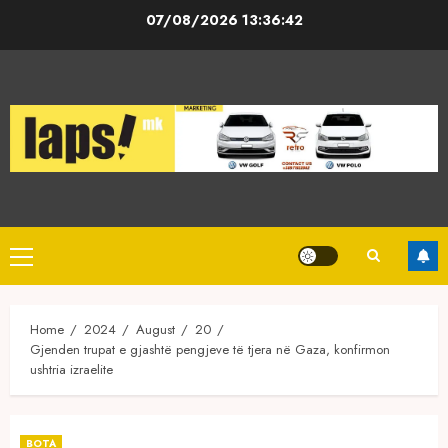
Skip
07/08/2026
13:36:42
to
content
Primary
Menu
Home
2024
August
20
Gjenden trupat e gjashtë pengjeve të tjera në Gaza, konfirmon
ushtria izraelite
BOTA