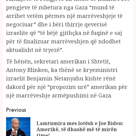
pengjeve të mbetura nga Gaza “mund të
arrihet vetëm përmes një marrëveshjeje të
negociuar” dhe i bëri thirrje qeverisë
izraelite që “të bëjë gjithçka në fuqinë e saj
për të finalizuar marrëveshjen që ndodhet
aktualisht në tryezë”.
Të hënën, sekretari amerikan i Shtetit,
Antony Blinken, ka thënë se kryeministri
izraelit Benjamin Netanyahu kishte rënë
dakord për një “propozim urë” amerikan për
një marrëveshje armëpushimi në Gaza.
Continue
Previous
Reading
Lamtumira mes lotësh e Joe Biden:
Pr
Amerikë, të dhashë më të mirën
po
time!