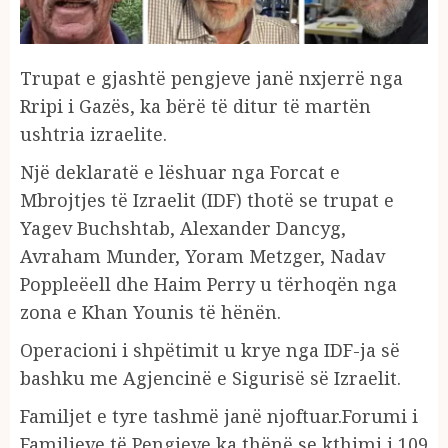
Trupat e gjashtë pengjeve janë nxjerrë nga
Rripi i Gazës, ka bërë të ditur të martën
ushtria izraelite.
Një deklaratë e lëshuar nga Forcat e
Mbrojtjes të Izraelit (IDF) thotë se trupat e
Yagev Buchshtab, Alexander Dancyg,
Avraham Munder, Yoram Metzger, Nadav
Poppleëell dhe Haim Perry u tërhoqën nga
zona e Khan Younis të hënën.
Operacioni i shpëtimit u krye nga IDF-ja së
bashku me Agjencinë e Sigurisë së Izraelit.
Familjet e tyre tashmë janë njoftuar.Forumi i
Familjeve të Pengjeve ka thënë se kthimi i 109