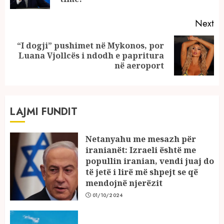
Next
“I dogji” pushimet në Mykonos, por
Next
Luana Vjollcës i ndodh e papritura
post:
në aeroport
LAJMI FUNDIT
Netanyahu me mesazh për
iranianët: Izraeli është me
popullin iranian, vendi juaj do
të jetë i lirë më shpejt se që
mendojnë njerëzit
01/10/2024