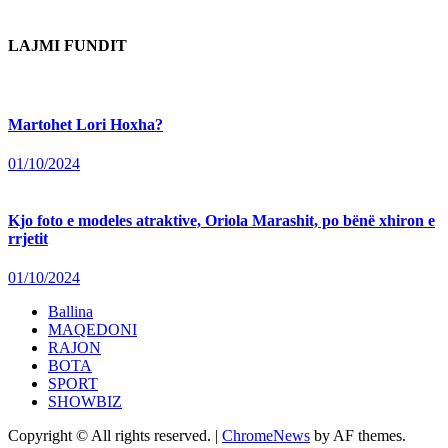
LAJMI FUNDIT
Martohet Lori Hoxha?
01/10/2024
Kjo foto e modeles atraktive, Oriola Marashit, po bënë xhiron e
rrjetit
01/10/2024
Ballina
MAQEDONI
RAJON
BOTA
SPORT
SHOWBIZ
Copyright © All rights reserved.
|
ChromeNews
by AF themes.