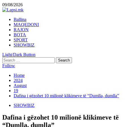
Skip
09/08/2026
to
content
Primary
Ballina
Menu
MAQEDONI
RAJON
BOTA
SPORT
SHOWBIZ
Light/Dark Button
Search
for:
Follow
Home
2024
August
19
Dafina i gëzohet 10 milionë klikimeve të “Dumlla, dumlla”
SHOWBIZ
Dafina i gëzohet 10 milionë klikimeve të
“Dumlla, dumlla”