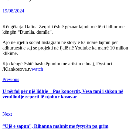
19/08/2024
Këngëtarja Dafina Zeqiri i është gëzuar lajmit më të ri lidhur me
këngën “Dumlla, dumlla”.
Ajo në rrjetin social Instagram në story e ka ndarë lajmin për
adhuruesit e saj se projekti në fjalë në Youtube ka marrë 10 milion
klikime.
Kjo këngë është bashkëpunim me artistin e huaj, Dystinct.
/Klankosova.tv
watch
Continue
Previous
Previous
post:
Reading
U përfol për një lidhje – Pas koncertit, Vesa tani i shkon në
vendlindje reperit të njohur kosovar
Next
Next
post:
“Ujë e sapun”, Rihanna mahnit me fytyrën pa grim